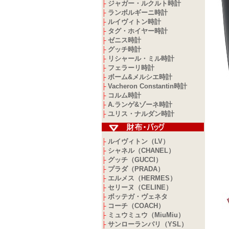
ジャガー・ルクルト時計
├
ランボルギーニ時計
├
ルイヴィトン時計
├
タグ・ホイヤー時計
├
ゼニス時計
├
グッチ時計
├
リシャール・ミル時計
├
フェラーリ時計
├
ボーム&メルシエ時計
├
Vacheron Constantin時計
├
コルム時計
├
A.ランゲ&ゾーネ時計
├
ユリス・ナルダン時計
├
ルイヴィトン（LV）
├
シャネル（CHANEL）
├
グッチ（GUCCI）
├
プラダ（PRADA）
├
エルメス（HERMES）
├
セリーヌ（CELINE）
├
ボッテガ・ヴェネタ
├
コーチ（COACH）
├
ミュウミュウ（MiuMiu）
├
サンローランパリ（YSL）
├