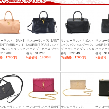
ーランパリ SAINT
サンローランパリ SAINT
サンローランパリ ボスト
サンローラ
ENT PARIS ハンド
LAURENT PARIS ハンド
ンバッグ/ショルダーバッ
LAURENT
 カバス クラシック
バッグ プチカバス ブラッ
グ クラシック ダッフル 6
バッグ 
イン ブラッシュピ
ク 311210 BJ50J 1000 レ
【BO DUFFLE S LAUR】
ブラック 31
11208F
番号：311210
番号：322049
番号：311
11208 BJ50J 6740
ディース
2WAY ブラック 322049
1000 レ
格：17600円
N品価格：17600円
N品価格：17600円
N品価格：
ィース
C150J 1000 レディース
 サンローランレディ
サンローラン パリ SAINT
サンローラン パリ
サンロー