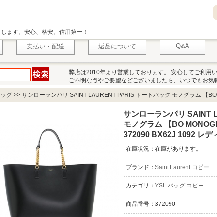
いたします。安心、格安。信用第一！
Q&A
支払い・配送
返品について
弊店は2010年より営業しております。 安心してご利用
ご不明な点やご要望などございましたら、いつでもお気
バッグ
>>
サンローランパリ SAINT LAURENT PARIS トートバッグ モノグラム 【B
サンローランパリ SAINT L
モノグラム 【BO MONOG
372090 BX62J 1092 レ
在庫状況：在庫があります。
ブランド：
Saint Laurent コピー
カテゴリ：
YSL バッグ コピー
商品番号：372090