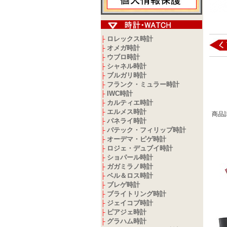
ロレックス時計
├
オメガ時計
├
ウブロ時計
├
シャネル時計
├
ブルガリ時計
├
フランク・ミュラー時計
├
IWC時計
├
カルティエ時計
├
エルメス時計
├
商品
パネライ時計
├
パテック・フィリップ時計
├
オーデマ・ピゲ時計
├
ロジェ・デュブイ時計
├
ショパール時計
├
ガガミラノ時計
├
ベル＆ロス時計
├
ブレゲ時計
├
ブライトリング時計
├
ジェイコブ時計
├
ピアジェ時計
├
グラハム時計
├