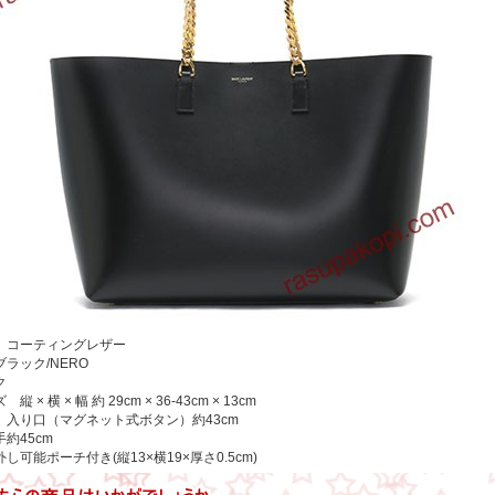
 コーティングレザー
ラック/NERO
ク
縦 × 横 × 幅 約 29cm × 36-43cm × 13cm
 入り口（マグネット式ボタン）約43cm
約45cm
し可能ポーチ付き(縦13×横19×厚さ0.5cm)