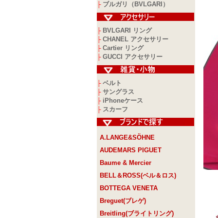
ブルガリ（BVLGARI）
├
BVLGARI リング
├
CHANEL アクセサリー
├
Cartier リング
├
GUCCI アクセサリー
├
ベルト
├
サングラス
├
iPhoneケース
├
スカーフ
├
A.LANGE&SÖHNE
AUDEMARS PIGUET
Baume & Mercier
BELL＆ROSS(ベル＆ロス)
BOTTEGA VENETA
Breguet(ブレゲ)
Breitling(ブライトリング)