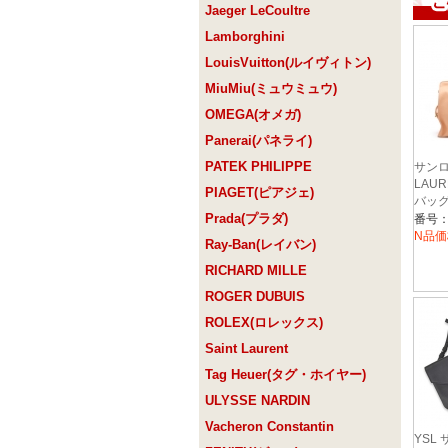
Jaeger LeCoultre
Lamborghini
LouisVuitton(ルイヴィトン)
MiuMiu(ミュウミュウ)
OMEGA(オメガ)
Panerai(パネライ)
PATEK PHILIPPE
サンロ
LAUR
PIAGET(ピアジェ)
バッグ
Prada(プラダ)
ワイラ
番号：3
ンク 3
N品価
Ray-Ban(レイバン)
レデ
RICHARD MILLE
ROGER DUBUIS
ROLEX(ロレックス)
Saint Laurent
Tag Heuer(タグ・ホイヤー)
ULYSSE NARDIN
Vacheron Constantin
YSL