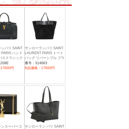
ンパリ SAINT
サンローランパリ SAINT
 PARIS ハンド
LAURENT PARIS トート
カバスクラシック
バッグ リバーシブル ブラ
1208 BJ50J
ック 314663 C01DE
208E
番号：314663
1000
ディース
17600円
N品価格：17600円
ランスーパーコ
サンローラン パリ SAINT