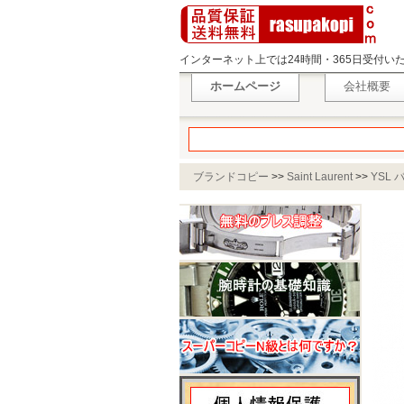
インターネット上では24時間・365日受付
ホームページ
会社概要
ブランドコピー
>>
Saint Laurent
>>
YSL 
372090 BX62J 1092 レディース