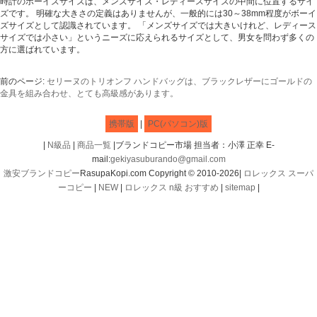
時計のボーイズサイズは、メンズサイズ・レディースサイズの中間に位置するサイ
ズです。 明確な大きさの定義はありませんが、一般的には30～38mm程度がボーイ
ズサイズとして認識されています。 「メンズサイズでは大きいけれど、レディース
サイズでは小さい」というニーズに応えられるサイズとして、男女を問わず多くの
方に選ばれています。
前のページ:
セリーヌのトリオンフ ハンドバッグは、ブラックレザーにゴールドの
金具を組み合わせ、とても高級感があります。
携帯版
|
PC(パソコン)版
|
N級品
|
商品一覧
|ブランドコピー市場 担当者：小澤 正幸 E-
mail:
gekiyasuburando@gmail.com
激安ブランドコピー
RasupaKopi.com Copyright © 2010-2026|
ロレックス スーパ
ーコピー
|
NEW
|
ロレックス n級 おすすめ
|
sitemap
|