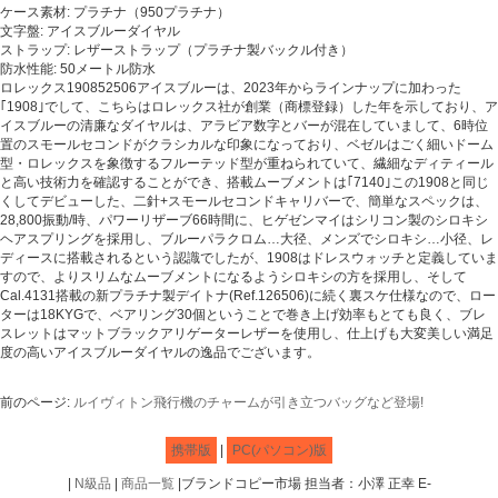
ケース素材: プラチナ（950プラチナ）
文字盤: アイスブルーダイヤル
ストラップ: レザーストラップ（プラチナ製バックル付き）
防水性能: 50メートル防水
ロレックス190852506アイスブルーは、2023年からラインナップに加わった
｢1908｣でして、こちらはロレックス社が創業（商標登録）した年を示しており、ア
イスブルーの清廉なダイヤルは、アラビア数字とバーが混在していまして、6時位
置のスモールセコンドがクラシカルな印象になっており、ベゼルはごく細いドーム
型・ロレックスを象徴するフルーテッド型が重ねられていて、繊細なディティール
と高い技術力を確認することができ、搭載ムーブメントは｢7140｣この1908と同じ
くしてデビューした、二針+スモールセコンドキャリバーで、簡単なスペックは、
28,800振動/時、パワーリザーブ66時間に、ヒゲゼンマイはシリコン製のシロキシ
ヘアスプリングを採用し、ブルーパラクロム…大径、メンズでシロキシ…小径、レ
ディースに搭載されるという認識でしたが、1908はドレスウォッチと定義していま
すので、よりスリムなムーブメントになるようシロキシの方を採用し、そして
Cal.4131搭載の新プラチナ製デイトナ(Ref.126506)に続く裏スケ仕様なので、ロー
ターは18KYGで、ベアリング30個ということで巻き上げ効率もとても良く、ブレ
スレットはマットブラックアリゲーターレザーを使用し、仕上げも大変美しい満足
度の高いアイスブルーダイヤルの逸品でございます。
前のページ:
ルイヴィトン飛行機のチャームが引き立つバッグなど登場!
携帯版
|
PC(パソコン)版
|
N級品
|
商品一覧
|ブランドコピー市場 担当者：小澤 正幸 E-