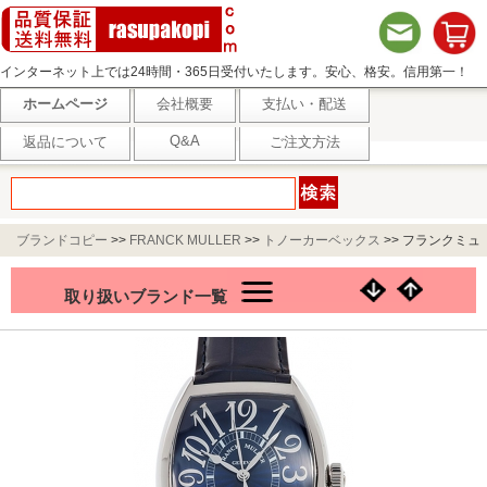
インターネット上では24時間・365日受付いたします。安心、格安。信用第一！
ホームページ
会社概要
支払い・配送
Q&A
返品について
ご注文方法
ブランドコピー
>>
FRANCK MULLER
>>
トノーカーベックス
>>
フランクミュ
ラー トノウカーベックス レリーフ ブルー コンセプト 8880BSCDT
取り扱いブランド一覧