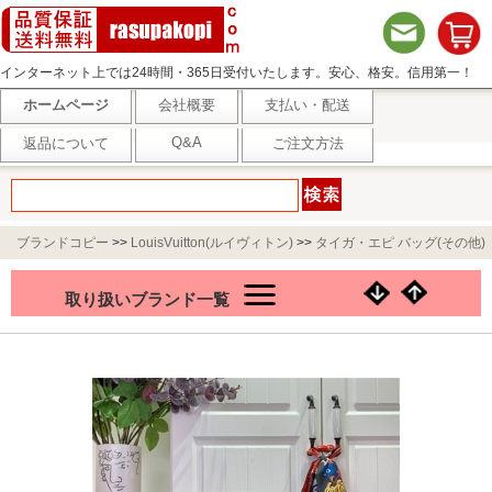
インターネット上では24時間・365日受付いたします。安心、格安。信用第一！
ホームページ
会社概要
支払い・配送
Q&A
返品について
ご注文方法
ブランドコピー
>>
LouisVuitton(ルイヴィトン)
>>
タイガ・エピ バッグ(その他)
>>
ルイヴィトン LVアエログラム パイロット ウェアラブル ウォレット M83563
取り扱いブランド一覧