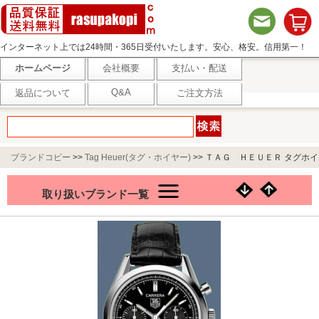
インターネット上では24時間・365日受付いたします。安心、格安。信用第一！
ホームページ
会社概要
支払い・配送
Q&A
返品について
ご注文方法
ブランドコピー
>>
Tag Heuer(タグ・ホイヤー)
>>
ＴＡＧ ＨＥＵＥＲ タグホイ
ヤー 腕時計 タグホイヤー 時計 カレラ
取り扱いブランド一覧