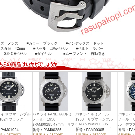
イズ メンズ ■カラー ブラック ■インデックス ドット
ース直径 42mm ■ベゼル 回転ベゼル ■ベルト ラバー
材 SS×CEベゼル ■ダイヤル ■ムーブメント 自動巻き
イ サブマーシブル
パネライ PANERAI ルミ
パネライ ルミノール
パネライ P
01024 ブラック
ノール 1950
1950 サブマーシブル
ノール 
3DAYS zPAM00305
zPAM00285 47mm サブ
ル デプ
47mm シースルーバッ
マーシブル2500m ブラッ
zPAM003
PAM01024
番号：PAM00285
番号：PAM00305
番号：PAM
ク ブラック
ク
ビー