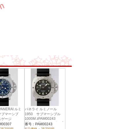
ANERAI ルミ
パネライ ルミノール
サブマーシブ
1950 サブマーシブル
1000M zPAM00243
スゲージ
44mm ラバーベルト ブ
07 47mm ネイ
00307
番号：PAM00243
ラック