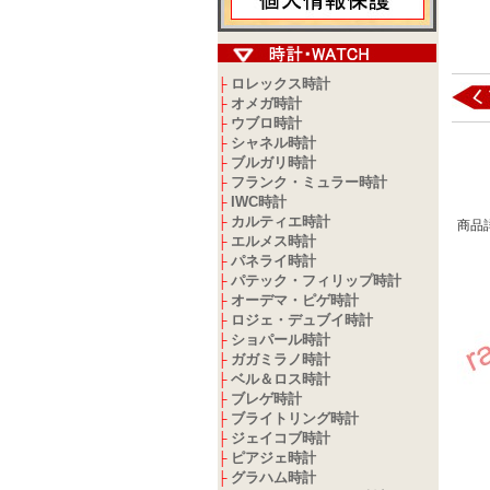
ロレックス時計
├
オメガ時計
├
ウブロ時計
├
シャネル時計
├
ブルガリ時計
├
フランク・ミュラー時計
├
IWC時計
├
カルティエ時計
├
商品
エルメス時計
├
パネライ時計
├
パテック・フィリップ時計
├
オーデマ・ピゲ時計
├
ロジェ・デュブイ時計
├
ショパール時計
├
ガガミラノ時計
├
ベル＆ロス時計
├
ブレゲ時計
├
ブライトリング時計
├
ジェイコブ時計
├
ピアジェ時計
├
グラハム時計
├