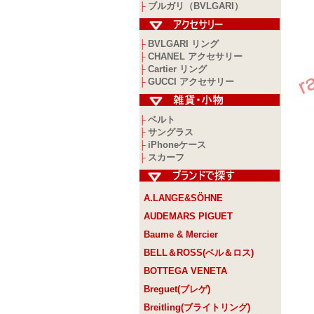
ブルガリ（BVLGARI）
├
BVLGARI リング
├
CHANEL アクセサリー
├
Cartier リング
├
GUCCI アクセサリー
├
ベルト
├
サングラス
├
iPhoneケース
├
スカーフ
├
A.LANGE&SÖHNE
AUDEMARS PIGUET
Baume & Mercier
BELL＆ROSS(ベル＆ロス)
BOTTEGA VENETA
Breguet(ブレゲ)
Breitling(ブライトリング)