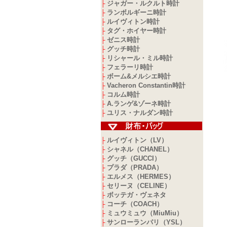
ジャガー・ルクルト時計
├
ランボルギーニ時計
├
ルイヴィトン時計
├
タグ・ホイヤー時計
├
ゼニス時計
├
グッチ時計
├
リシャール・ミル時計
├
フェラーリ時計
├
ボーム&メルシエ時計
├
Vacheron Constantin時計
├
コルム時計
├
A.ランゲ&ゾーネ時計
├
ユリス・ナルダン時計
├
ルイヴィトン（LV）
├
シャネル（CHANEL）
├
グッチ（GUCCI）
├
プラダ（PRADA）
├
エルメス（HERMES）
├
セリーヌ（CELINE）
├
ボッテガ・ヴェネタ
├
コーチ（COACH）
├
ミュウミュウ（MiuMiu）
├
サンローランパリ（YSL）
├