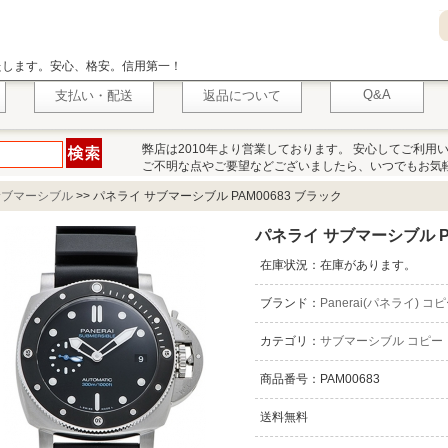
いたします。安心、格安。信用第一！
Q&A
支払い・配送
返品について
弊店は2010年より営業しております。 安心してご利用
ご不明な点やご要望などございましたら、いつでもお気
サブマーシブル
>>
パネライ サブマーシブル PAM00683 ブラック
パネライ サブマーシブル PA
在庫状況：在庫があります。
ブランド：
Panerai(パネライ) コ
カテゴリ：
サブマーシブル コピー
商品番号：PAM00683
送料無料