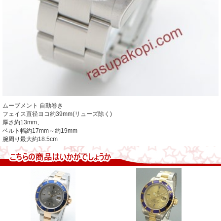
ムーブメント 自動巻き
フェイス直径ヨコ約39mm(リューズ除く)
厚さ約13mm、
ベルト幅約17mm～約19mm
腕周り最大約18.5cm