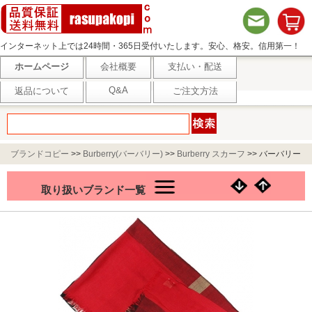
インターネット上では24時間・365日受付いたします。安心、格安。信用第一！
ホームページ
会社概要
支払い・配送
Q&A
返品について
ご注文方法
ブランドコピー
>>
Burberry(バーバリー)
>>
Burberry スカーフ
>>
バーバリー
BURBERRY ストール MU SHEER MEG CHK SC パレードレッド 4557629
取り扱いブランド一覧