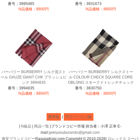
番号：3995485
番号：3931673
N品価格：8800円
N品価格：8800円
バーバリー BURBERRY シルク混スト
バーバリー BURBERRY シルクストー
ール GAUZE GIANT CHK ブラッシュピ
ル COLOUR CHECK SQUARE CORE
ンク 3994835
OBLONG スモークドトレンチチェック
3830750
番号：3994835
番号：3830750
N品価格：8800円
N品価格：8800円
携帯版
|
PC(パソコン)版
|
N級品
|
商品一覧
|ブランドコピー市場 担当者：小澤 正幸 E-
mail:
gekiyasuburando@gmail.com
激安ブランドコピー
RasupaKopi.com Copyright © 2010-2026|
ロレックス スーパ