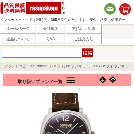
インターネット上では24時間・365日受付いたします。安心、格安。信用第一！
ホームページ
会社概要
支払い・配送
Q&A
返品について
ご注文方法
ブランドコピー
>>
Panerai(パネライ)
>>
ラジオミール
>>
パネライ ラジオミー
ル1940 3デイズ チタニオ PAM00619 ブラウン
取り扱いブランド一覧