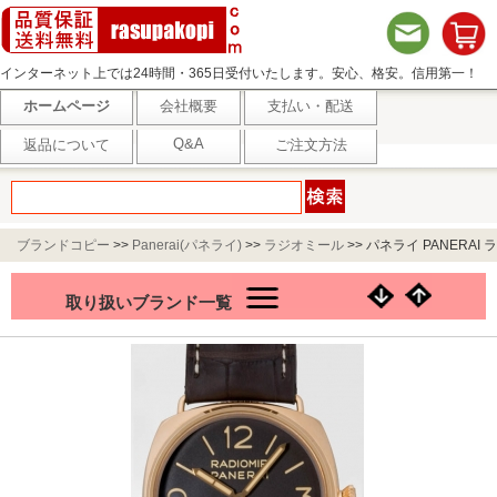
インターネット上では24時間・365日受付いたします。安心、格安。信用第一！
ホームページ
会社概要
支払い・配送
Q&A
返品について
ご注文方法
ブランドコピー
>>
Panerai(パネライ)
>>
ラジオミール
>>
パネライ PANERAI ラ
ジオミール 3DAYS オロロッソ zPAM00379 47mm 世界限定501本 ブラウン
取り扱いブランド一覧