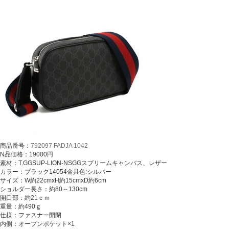
商品番号：
792097 FADJA 1042
N品価格：19000円
素材：T.GGSUP-LION-NSGGスプリームキャンバス、レザー
カラー：ブラック14054金具色:シルバー
サイズ：W約22cmxH約15cmxD約6cm
ショルダー長さ：約80～130cm
開口部：約21ｃｍ
重量：約490ｇ
仕様：ファスナー開閉
内側：オープンポケット×1