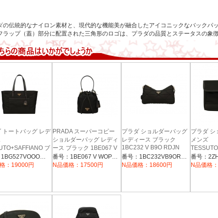
ダ
の伝統的なナイロン素材と、現代的な機能美が融合したアイコニックなバックパ
フラップ（蓋）部分に配置された三角形のロゴは、プラダの品質とステータスの象
 トートバッグ レデ
PRADA スーパーコピー
プラダ ショルダーバッグ
プラダ 
ス
ショルダーバッグ レディ
レディース ブラック
メンズ
1BC232 V B9O RDJN
UTO+SAFFIANO ブ
ース ブラック 1BE067 V
TESSUTO
WOP RV44
1BG527 V OOO
ラック PRA
番号：1BG527VOOOR064
番号：1BE067 V WOP RV44
番号：1BC232VB9ORDJN
2DMH F0
格：19000円
N品価格：17500円
N品価格：18600円
N品価格：