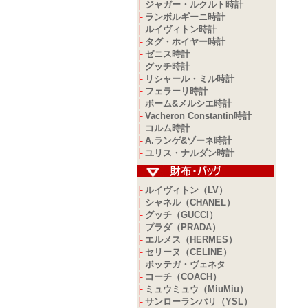
ジャガー・ルクルト時計
├
ランボルギーニ時計
├
ルイヴィトン時計
├
タグ・ホイヤー時計
├
ゼニス時計
├
グッチ時計
├
リシャール・ミル時計
├
フェラーリ時計
├
ボーム&メルシエ時計
├
Vacheron Constantin時計
├
コルム時計
├
A.ランゲ&ゾーネ時計
├
ユリス・ナルダン時計
├
ルイヴィトン（LV）
├
シャネル（CHANEL）
├
グッチ（GUCCI）
├
プラダ（PRADA）
├
エルメス（HERMES）
├
セリーヌ（CELINE）
├
ボッテガ・ヴェネタ
├
コーチ（COACH）
├
ミュウミュウ（MiuMiu）
├
サンローランパリ（YSL）
├