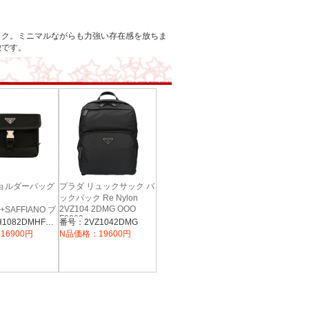
ック。
ミニマルながらも力強い存在感を放ちま
徴です。
ショルダーバッグ
プラダ リュックサック バ
ックパック Re Nylon
2VZ104 2DMG OOO
+SAFFIANO ブ
F0002
DA 2ZH108
番号：2ZH1082DMHF0002
番号：2VZ1042DMG
002 NERO
16900円
N品価格：19600円