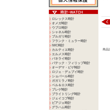
ロレックス時計
├
オメガ時計
├
ウブロ時計
├
シャネル時計
├
ブルガリ時計
├
フランク・ミュラー時計
├
IWC時計
├
商品
カルティエ時計
├
エルメス時計
├
パネライ時計
├
パテック・フィリップ時計
├
オーデマ・ピゲ時計
├
ロジェ・デュブイ時計
├
ショパール時計
├
ガガミラノ時計
├
ベル＆ロス時計
├
ブレゲ時計
├
ブライトリング時計
├
ジェイコブ時計
├
ピアジェ時計
├
グラハム時計
├