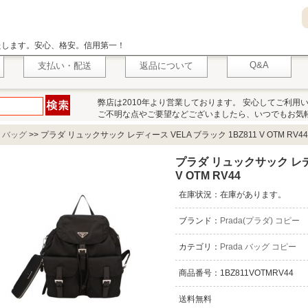
いたします。安心、格安。信用第一！
Q&A
支払い・配送
返品について
弊店は2010年より営業しております。 安心してご利用
ご不明な点やご要望などございましたら、いつでもお気
a バッグ
>>
プラダ リュックサック レディース VELA ブラック 1BZ811 V OTM RV44
プラダ リュックサック レディ
V OTM RV44
在庫状況：在庫があります。
ブランド：
Prada(プラダ) コピー
カテゴリ：
Prada バッグ コピー
商品番号：1BZ811VOTMRV44
送料無料