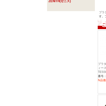
ZENITH(ゼニス)
プラ
す。
プラダ
ィー
TESS
ラック 
R064
N品価