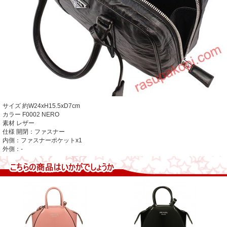
サイズ
約W24xH15.5xD7cm
カラー F0002 NERO
素材 レザー
仕様 開閉：ファスナー
内側：ファスナーポケットx1
外側：-