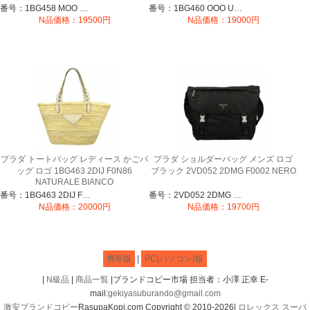
番号：1BG458 MOO UVL F0009
番号：1BG460 OOO UVL F0002
N品価格：19500円
N品価格：19000円
プラダ トートバッグ レディース かごバ
プラダ ショルダーバッグ メンズ ロゴ
ッグ ロゴ 1BG463 2DIJ F0N86
ブラック 2VD052 2DMG F0002 NERO
NATURALE BIANCO
番号：1BG463 2DIJ F0N86
番号：2VD052 2DMG F0002
N品価格：20000円
N品価格：19700円
携帯版
|
PC(パソコン)版
|
N級品
|
商品一覧
|ブランドコピー市場 担当者：小澤 正幸 E-
mail:
gekiyasuburando@gmail.com
激安ブランドコピー
RasupaKopi.com Copyright © 2010-2026|
ロレックス スーパ