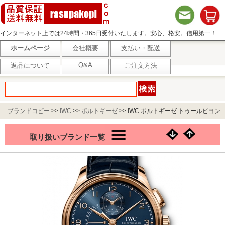
インターネット上では24時間・365日受付いたします。安心、格安。信用第一！
ホームページ
会社概要
支払い・配送
Q&A
返品について
ご注文方法
ブランドコピー
>>
IWC
>>
ポルトギーゼ
>>
IWC ポルトギーゼ トゥールビヨン
レトログラード クロノグラフ IW394005
取り扱いブランド一覧