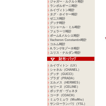
ジャガー・ルクルト時計
├
ランボルギーニ時計
├
ルイヴィトン時計
├
タグ・ホイヤー時計
├
ゼニス時計
├
グッチ時計
├
リシャール・ミル時計
├
フェラーリ時計
├
ボーム&メルシエ時計
├
Vacheron Constantin時計
├
コルム時計
├
A.ランゲ&ゾーネ時計
├
ユリス・ナルダン時計
├
ルイヴィトン（LV）
├
シャネル（CHANEL）
├
グッチ（GUCCI）
├
プラダ（PRADA）
├
エルメス（HERMES）
├
セリーヌ（CELINE）
├
ボッテガ・ヴェネタ
├
コーチ（COACH）
├
ミュウミュウ（MiuMiu）
├
サンローランパリ（YSL）
├