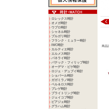
ロレックス時計
├
オメガ時計
├
ウブロ時計
├
シャネル時計
├
ブルガリ時計
├
フランク・ミュラー時計
├
IWC時計
├
商品
カルティエ時計
├
エルメス時計
├
パネライ時計
├
パテック・フィリップ時計
├
オーデマ・ピゲ時計
├
ロジェ・デュブイ時計
├
ショパール時計
├
ガガミラノ時計
├
ベル＆ロス時計
├
ブレゲ時計
├
ブライトリング時計
├
ジェイコブ時計
├
ピアジェ時計
├
グラハム時計
├