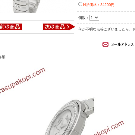
N品価格：34200円
個数：
何か不明な点等ございましたら、
詳細: