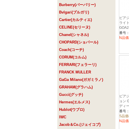
Burberry(バーバリー)
Bvlgari(ブルガリ)
ピアジ
Cartier(カルティエ)
ライ
CELINE(セリーヌ)
GOA2
ース]
番号：
Chanel(シャネル)
N品価
CHOPARD(ショパール)
Coach(コーチ)
CORUM(コルム)
FERRARI(フェラーリ)
FRANCK MULLER
GaGa Milano(ガガミラノ)
GRAHAM(グラハム)
Gucci(グッチ)
ピアジ
ョン G
Hermes(エルメス)
ディー
Hublot(ウブロ)
番号：
S品価
IWC
N品価
Jacob＆Co.(ジェイコブ)