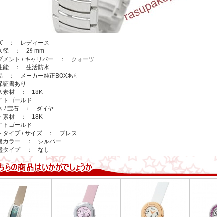
ズ ： レディース
ス径 ： 29 mm
ブメント / キャリバー ： クォーツ
性能 ： 生活防水
品 ： メーカー純正BOXあり
保証書あり
ス素材 ： 18K
イトゴールド
ス / 宝石 ： ダイヤ
ト素材 ： 18K
イトゴールド
トタイプ / サイズ ： ブレス
盤カラー ： シルバー
盤タイプ ： なし