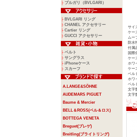
ブルガリ（BVLGARI）
├
BVLGARI リング
├
CHANEL アクセサリー
├
サイ
Cartier リング
├
ケー
GUCCI アクセサリー
├
ムー
防水
付属
ベルト
├
国際
サングラス
├
ケー
iPhoneケース
├
ホワ
スカーフ
ケー
├
ベル
ホワ
ベル
A.LANGE&SÖHNE
文字
AUDEMARS PIGUET
文字
Baume & Mercier
BELL＆ROSS(ベル＆ロス)
BOTTEGA VENETA
Breguet(ブレゲ)
Breitling(ブライトリング)