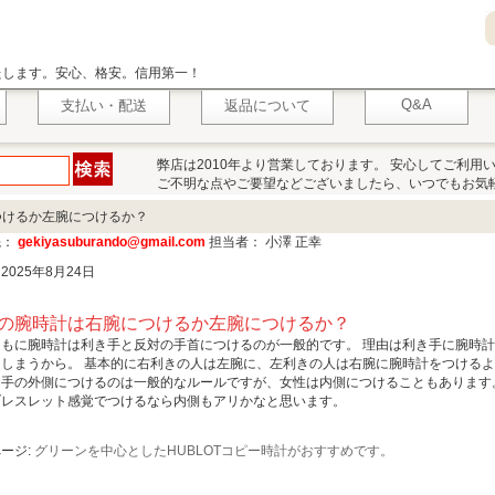
いたします。安心、格安。信用第一！
Q&A
支払い・配送
返品について
弊店は2010年より営業しております。 安心してご利用
ご不明な点やご要望などございましたら、いつでもお気
つけるか左腕につけるか？
先：
gekiyasuburando@gmail.com
担当者： 小澤 正幸
2025年8月24日
の腕時計は右腕につけるか左腕につけるか？
ともに腕時計は利き手と反対の手首につけるのが一般的です。 理由は利き手に腕時
てしまうから。 基本的に右利きの人は左腕に、左利きの人は右腕に腕時計をつける
は手の外側につけるのは一般的なルールですが、女性は内側につけることもあります
ブレスレット感覚でつけるなら内側もアリかなと思います。
ージ:
グリーンを中心としたHUBLOTコピー時計がおすすめです。