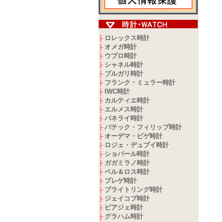
ロレックス時計
├
オメガ時計
├
ウブロ時計
├
シャネル時計
├
ブルガリ時計
├
フランク・ミュラー時計
├
IWC時計
├
カルティエ時計
├
エルメス時計
├
パネライ時計
├
パテック・フィリップ時計
├
オーデマ・ピゲ時計
├
ロジェ・デュブイ時計
├
ショパール時計
├
ガガミラノ時計
├
ベル＆ロス時計
├
ブレゲ時計
├
ブライトリング時計
├
ジェイコブ時計
├
ピアジェ時計
├
グラハム時計
├