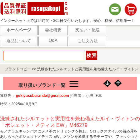
インターネット上では24時間・365日受付いたします。安心、格安。信用第一！
ホームページ
会社概要
支払い・配送
Q&A
返品について
ご注文方法
ブランドコピー
>>
洗練されたシルエットと実用性を兼ね備えたルイ・ヴィトン
の「ポシェット・メティス EW」M46279
取り扱いブランド一覧
連絡先：
gekiyasuburando@gmail.com
担当者： 小澤 正幸
時間：2025年10月9日
洗練されたシルエットと実用性を兼ね備えたルイ・ヴィトンの
「ポシェット・メティス EW」M46279
モノグラムキャンバスにヌメ革のトリミングを施し、Sロックスタイルの留め具を
あしらったポシェットメティス EW。メゾンを象徴するモチーフや、ファッショナ