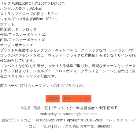
サイズ W約21cm x H約13cm x D約6cm
ハンドルの長さ：約14cm
ストラップドロップの長さ：約2cm
ショルダーの長さ 約68cm -103cm
ポケット
開閉式：ターンロック
外側/ファスナーポケット x1
内側/ファスナーポケット x1
オープンポケット x1
ブランドを象徴するモノグラム・キャンバスに、クラシックなゴールドカラーのS
ロックがアクセントを添え、ヴィンテージライクな雰囲気とモダンなデザインが絶
妙に融合しています。
コンパクトながらも中身がしっかり入る構造で取り外し可能なチェーンとレザース
トラップ付きです。ショルダー・クロスボディ・クラッチと、シーンに合わせて自
在にスタイルチェンジが可能です。
前のページ:
時計のムーブメントの中の宝石の役割。
携帯版
|
PC(パソコン)版
|
N級品
|
商品一覧
|ブランドコピー市場 担当者：小澤 正幸 E-
mail:
gekiyasuburando@gmail.com
激安ブランドコピー
RasupaKopi.com Copyright © 2010-2026|
ロレックス スーパ
ーコピー
|
NEW
|
ロレックス n級 おすすめ
|
sitemap
|