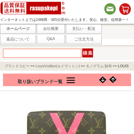
インターネット上では24時間・365日受付いたします。安心、格安。信用第一！
ホームページ
会社概要
支払い・配送
Q&A
返品について
ご注文方法
ブランドコピー
>>
LouisVuitton(ルイヴィトン)
>>
モノグラム 財布
>>
LOUIS
VUITTON ジッピー ウォレット Vモチーフ ラウンド長財布 グルナード/モノグラ
取り扱いブランド一覧
ム (M60936)