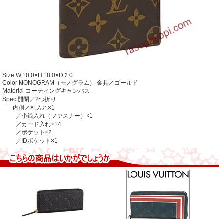
Size W:10.0×H:18.0×D:2.0
Color MONOGRAM（モノグラム） 金具／ゴールド
Material コーティングキャンバス
Spec 開閉／2つ折り
内側／札入れ×1
／小銭入れ（ファスナー）×1
／カード入れ×14
／ポケット×2
／IDポケット×1