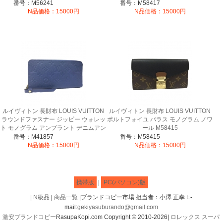
番号：M56241
番号：M58417
N品価格：15000円
N品価格：15000円
ルイヴィトン 長財布 LOUIS VUITTON
ルイヴィトン 長財布 LOUIS VUITTON
ラウンドファスナー ジッピー ウォレッ
ポルトフォイユ パラス モノグラム ノワ
ト モノグラム アンプラント デニムアン
ール M58415
クル M41857
番号：M41857
番号：M58415
N品価格：15000円
N品価格：15000円
携帯版
|
PC(パソコン)版
|
N級品
|
商品一覧
|ブランドコピー市場 担当者：小澤 正幸 E-
mail:
gekiyasuburando@gmail.com
激安ブランドコピー
RasupaKopi.com Copyright © 2010-2026|
ロレックス スーパ