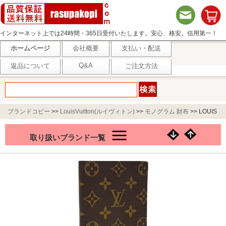
インターネット上では24時間・365日受付いたします。安心、格安。信用第一！
ホームページ
会社概要
支払い・配送
Q&A
返品について
ご注文方法
ブランドコピー
>>
LouisVuitton(ルイヴィトン)
>>
モノグラム 財布
>>
LOUIS
VUITTON 2つ折り長財布(モノグラム) M60252
取り扱いブランド一覧