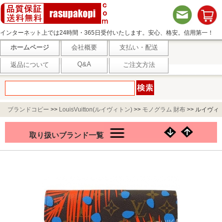
インターネット上では24時間・365日受付いたします。安心、格安。信用第一！
ホームページ
会社概要
支払い・配送
Q&A
返品について
ご注文方法
ブランドコピー
>>
LouisVuitton(ルイヴィトン)
>>
モノグラム 財布
>>
ルイヴィ
トン 長財布 ポルトフォイユ サラ ブルー モノグラムジャングルドット M41381
取り扱いブランド一覧