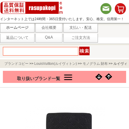
インターネット上では24時間・365日受付いたします。安心、格安。信用第一！
ホームページ
会社概要
支払い・配送
Q&A
返品について
ご注文方法
ブランドコピー
>>
LouisVuitton(ルイヴィトン)
>>
モノグラム 財布
>>
ルイヴィ
トン 長財布 モノグラムアンプラント ジッピー・ウォレット ブラック M28791
取り扱いブランド一覧
ノワール