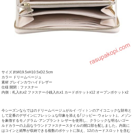
サイズ
約W19.5xH10.5xD2.5cm
カラー ドリームベージュ
素材 グレインカウハイドレザー
仕様 開閉：ファスナー
内側：札入れx2 ファスナー小銭入れx1 カードポケットx12 オープンポケットx2
今シーズンならではのドリームベージュがルイ･
ヴィトン
のアイコニックな財布と
して定番のデザインにフレッシュな印象を添える｢ジッピー･ウォレット｣。
メゾン
を象徴するモノグラム･アンプラント レザーを使用し、クラシックな明るいゴー
ルドカラーの上品なラウンドファスナースタイルの開口部を配しました。
内装に
はコインと紙幣が収納できる複数のポケットに加え、12のカードスロットを含む