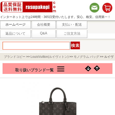
インターネット上では24時間・365日受付いたします。安心、格安。信用第一！
ホームページ
会社概要
支払い・配送
Q&A
返品について
ご注文方法
ブランドコピー
>>
LouisVuitton(ルイヴィトン)
>>
モノグラム バッグ
>>
ルイヴ
ィトン ショルダーバッグ モノグラム エクリプス サックプラ・クロス ブラック
取り扱いブランド一覧
LOUIS VUITTON M46456 メンズ