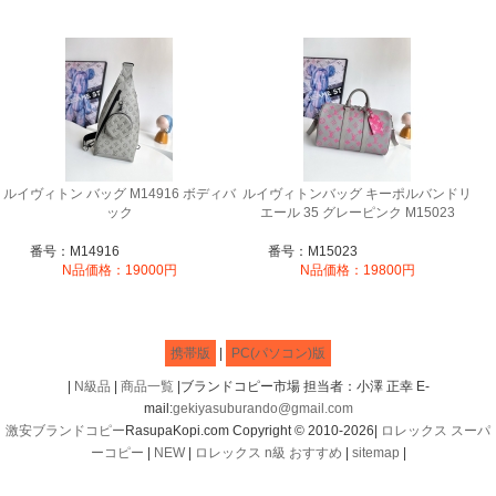
ルイヴィトン バッグ M14916 ボディバ
ルイヴィトンバッグ キーポルバンドリ
ック
エール 35 グレーピンク M15023
番号：M14916
番号：M15023
N品価格：19000円
N品価格：19800円
携帯版
|
PC(パソコン)版
|
N級品
|
商品一覧
|ブランドコピー市場 担当者：小澤 正幸 E-
mail:
gekiyasuburando@gmail.com
激安ブランドコピー
RasupaKopi.com Copyright © 2010-2026|
ロレックス スーパ
ーコピー
|
NEW
|
ロレックス n級 おすすめ
|
sitemap
|