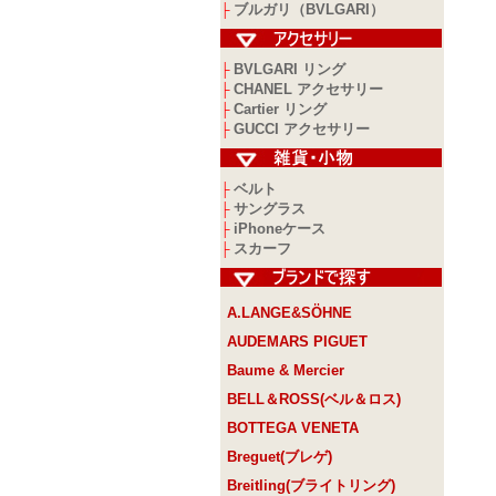
ブルガリ（BVLGARI）
├
BVLGARI リング
├
CHANEL アクセサリー
├
Cartier リング
├
GUCCI アクセサリー
├
ベルト
├
サングラス
├
iPhoneケース
├
スカーフ
├
A.LANGE&SÖHNE
AUDEMARS PIGUET
Baume & Mercier
BELL＆ROSS(ベル＆ロス)
BOTTEGA VENETA
Breguet(ブレゲ)
Breitling(ブライトリング)