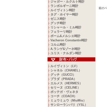
ジャガー・ルクルト時計
├
ランボルギーニ時計
├
前のペ
ルイヴィトン時計
├
タグ・ホイヤー時計
├
ゼニス時計
├
グッチ時計
├
リシャール・ミル時計
├
フェラーリ時計
├
ボーム&メルシエ時計
├
Vacheron Constantin時計
├
コルム時計
├
A.ランゲ&ゾーネ時計
├
ユリス・ナルダン時計
├
ルイヴィトン（LV）
├
シャネル（CHANEL）
├
グッチ（GUCCI）
├
プラダ（PRADA）
├
エルメス（HERMES）
├
セリーヌ（CELINE）
├
ボッテガ・ヴェネタ
├
コーチ（COACH）
├
ミュウミュウ（MiuMiu）
├
サンローランパリ（YSL）
├