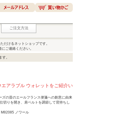
ご注文方法
いただけるネットショップです。
軽にご連絡ください。
ます。
ウエアラブル ウォレットをご紹介い
シリーズの昔のエールフランス便箋への創意に由来
る仕切りを開き、肩ベルトを調節して背持ちし
82085 ノワール