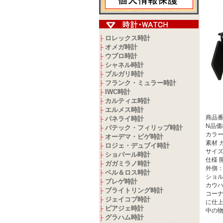
ロレックス時計
├
オメガ時計
├
ウブロ時計
├
シャネル時計
├
ブルガリ時計
├
フランク・ミュラー時計
├
IWC時計
├
カルティエ時計
├
エルメス時計
├
商品
パネライ時計
├
N品価
パテック・フィリップ時計
├
カラー
オーデマ・ピゲ時計
├
素材 
ロジェ・デュブイ時計
├
サイズ 
ショパール時計
├
仕様 
ガガミラノ時計
├
外側：
ベル＆ロス時計
├
ショル
ブレゲ時計
├
カウハ
ブライトリング時計
├
コー
ジェイコブ時計
├
に仕
ピアジェ時計
├
中の
グラハム時計
├