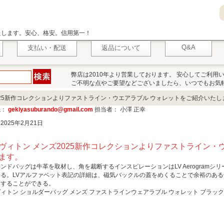
いたします。安心、格安。信用第一！
Q&A
支払い・配送
返品について
弊店は2010年より営業しております。 安心してご利用
ご不明な点やご要望などございましたら、いつでもお気
025新作コレクションよりファストライン・ウエアラブル ウォレットをご紹介いたし
先：
gekiyasuburando@gmail.com
担当者： 小澤 正幸
2025年2月21日
ヴィトン メンズ2025新作コレクションよりファストライン・
ます。
ンドバッグは牛革を取材し、角を裁断するインスピレーションはLV Aerogram
いる。LVアルファベット表記の詳細は、磁気バックルの蓋をめくることで余裕のあ
くすることができる。
ィトン ショルダーバッグ メンズ ファストラインウェアラブル ウォレット ブラック M