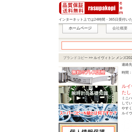
インターネット上では24時間・365日受付
ホームページ
会社概要
ブランドコピー
>>
ルイヴィトン メンズ2
連絡
時間：
ルイ
たし
ミニハ
して
やす
ルイヴ