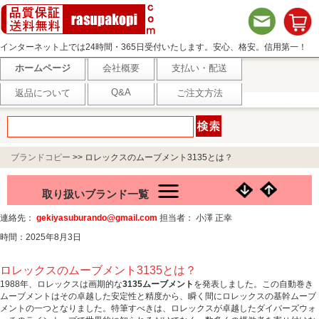
インターネット上では24時間・365日受付いたします。安心、格安。信用第一！
ホームページ
会社概要
支払い・配送
Q&A
返品について
ご注文方法
ブランドコピー
>>
ロレックスのムーブメント3135とは？
取り扱いブランド一覧
連絡先：
gekiyasuburando@gmail.com
担当者： 小澤 正幸
時間：2025年8月3日
ロレックスのムーブメント3135とは？
1988年、ロレックスは画期的な
3135ムーブメント
を発表しました。この自動巻き
ムーブメントはその卓越した安定性と精度から、瞬く間にロレックスの基幹ムーブ
メントの一つとなりました。特筆すべきは、ロレックスが卓越したダイバーズウォ