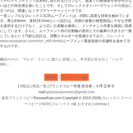
ッチのラインナップで世界的に知られるだけでなく、数多くの模倣者を寄せ付けな
いほどの存在感を築いたことです。そしてロレックスダイバーズウォッチの頂点に
立つのは、間違いなくサブマリーナーシリーズです。
一見シンプルなロレックス3135ムーブメントは、内部に高度な技術を秘めていま
す。厚さ約6mm、直径28.5mmという設計は、内部の多数の精密部品に十分な空間
を提供するだけでなく、より広い公差幅を確保し、メンテナンス作業を格段に容易
にしています。さらに、ムーブメント内の伝動輪の直径とその歯車の大きさが一致
しているという巧妙な設計は、消費エネルギーを低減させており、
ロレックス
www.rasupakopi.com/rolex_z68.html
のムーブメント製造技術の卓越性を改めて示
すものです。
前のページ:
「マヒナ」ラインに新たに登場した、半月型が目を引く「バイア
MM」。
携帯版
|
PC(パソコン)版
|
N級品
|
商品一覧
|ブランドコピー市場 担当者：小澤 正幸 E-
mail:
gekiyasuburando@gmail.com
激安ブランドコピー
RasupaKopi.com Copyright © 2010-2026|
ロレックス スーパ
ーコピー
|
NEW
|
ロレックス n級 おすすめ
|
sitemap
|