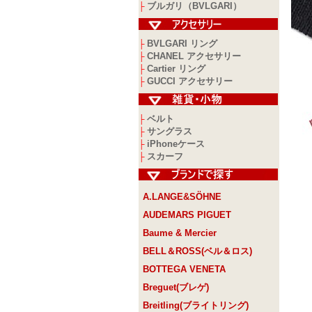
ブルガリ（BVLGARI）
├
BVLGARI リング
├
CHANEL アクセサリー
├
Cartier リング
├
GUCCI アクセサリー
├
ベルト
├
サングラス
├
iPhoneケース
├
スカーフ
├
A.LANGE&SÖHNE
AUDEMARS PIGUET
Baume & Mercier
BELL＆ROSS(ベル＆ロス)
BOTTEGA VENETA
Breguet(ブレゲ)
Breitling(ブライトリング)