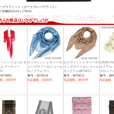
ー:グラフィット（ダークグレー/ブラック）
:約幅約31cmｘ178cm
ィトン ショール モ
ルイヴィトン レディース/
ルイヴィトン レディース/
LOUIS V
ム アーティー
メンズ/ストール/ショール
メンズ/ストール/ショール
ルトアル 
91
モノグラム デニ
モノグラム/M75872
ズ/ストール
ム/M74019/ブルーエ
ロー
M74891
番号：M74019
番号：M75872
番号：MP0
格：9500円
N品価格：9500円
N品価格：9500円
N品価格：