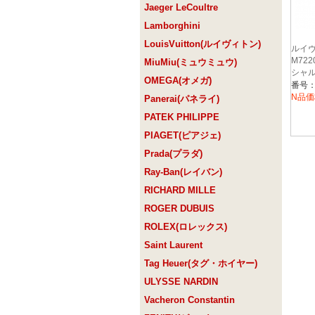
Jaeger LeCoultre
Lamborghini
LouisVuitton(ルイヴィトン)
ルイ
M72
MiuMiu(ミュウミュウ)
シャ
OMEGA(オメガ)
ージ
番号：
ウン
N品価
Panerai(パネライ)
PATEK PHILIPPE
PIAGET(ピアジェ)
Prada(プラダ)
Ray-Ban(レイバン)
RICHARD MILLE
ROGER DUBUIS
ROLEX(ロレックス)
Saint Laurent
Tag Heuer(タグ・ホイヤー)
ULYSSE NARDIN
Vacheron Constantin