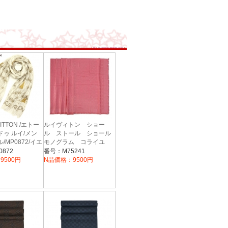
UITTON /エトー
ルイヴィトン ショー
ドゥ ルイ/メン
ル ストール ショール
/MP0872/イエ
モノグラム コライユ
M75241
872
番号：M75241
9500円
N品価格：9500円