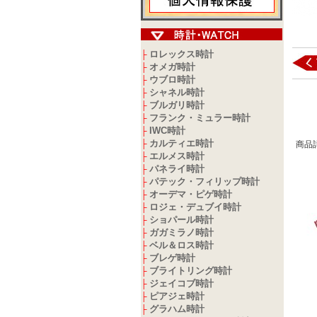
ロレックス時計
├
オメガ時計
├
ウブロ時計
├
シャネル時計
├
ブルガリ時計
├
フランク・ミュラー時計
├
IWC時計
├
カルティエ時計
├
商品
エルメス時計
├
パネライ時計
├
パテック・フィリップ時計
├
オーデマ・ピゲ時計
├
ロジェ・デュブイ時計
├
ショパール時計
├
ガガミラノ時計
├
ベル＆ロス時計
├
ブレゲ時計
├
ブライトリング時計
├
ジェイコブ時計
├
ピアジェ時計
├
グラハム時計
├