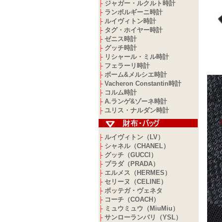
ジャガー・ルクルト時計
├
ランボルギーニ時計
├
ルイヴィトン時計
├
タグ・ホイヤー時計
├
ゼニス時計
├
グッチ時計
├
リシャール・ミル時計
├
フェラーリ時計
├
ボーム&メルシエ時計
├
Vacheron Constantin時計
├
コルム時計
├
A.ランゲ&ゾーネ時計
├
ユリス・ナルダン時計
├
ルイヴィトン（LV）
├
シャネル（CHANEL）
├
グッチ（GUCCI）
├
プラダ（PRADA）
├
エルメス（HERMES）
├
セリーヌ（CELINE）
├
ボッテガ・ヴェネタ
├
コーチ（COACH）
├
ミュウミュウ（MiuMiu）
├
サンローランパリ（YSL）
├