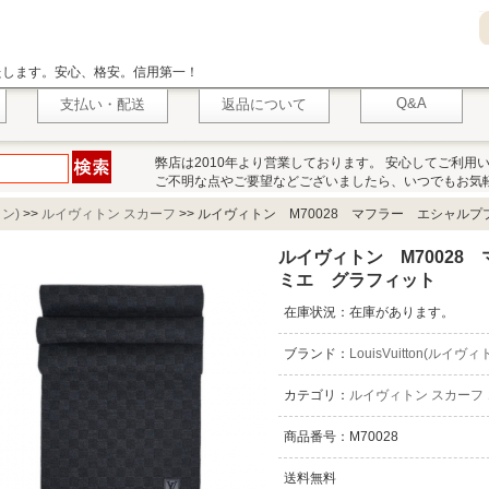
いたします。安心、格安。信用第一！
Q&A
支払い・配送
返品について
弊店は2010年より営業しております。 安心してご利用
ご不明な点やご要望などございましたら、いつでもお気
トン)
>>
ルイヴィトン スカーフ
>>
ルイヴィトン M70028 マフラー エシャルプ
ルイヴィトン M70028
ミエ グラフィット
在庫状況：在庫があります。
ブランド：
LouisVuitton(ルイヴ
カテゴリ：
ルイヴィトン スカーフ
商品番号：M70028
送料無料