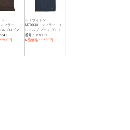
トン
ルイヴィトン
1 マフラー
M70030 マフラー エ
ャルプロゴマニ
シャルプ プティ ダミエ
ル/シルク マロ
コバルト
241
番号：M70030
9500円
N品価格：9500円