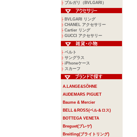
ブルガリ（BVLGARI）
├
BVLGARI リング
├
CHANEL アクセサリー
├
Cartier リング
├
GUCCI アクセサリー
├
ベルト
├
サングラス
├
iPhoneケース
├
スカーフ
├
A.LANGE&SÖHNE
AUDEMARS PIGUET
Baume & Mercier
BELL＆ROSS(ベル＆ロス)
BOTTEGA VENETA
Breguet(ブレゲ)
Breitling(ブライトリング)