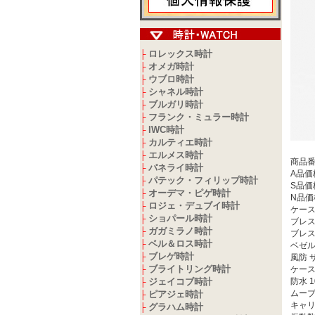
ロレックス時計
├
オメガ時計
├
ウブロ時計
├
シャネル時計
├
ブルガリ時計
├
フランク・ミュラー時計
├
IWC時計
├
カルティエ時計
├
エルメス時計
├
商品
パネライ時計
├
A品価
パテック・フィリップ時計
├
S品価
オーデマ・ピゲ時計
├
N品価
ロジェ・デュブイ時計
├
ケース
ショパール時計
├
ブレス
ガガミラノ時計
├
ブレス
ベル＆ロス時計
├
ベゼル
ブレゲ時計
├
風防 
ブライトリング時計
├
ケース
ジェイコブ時計
防水 1
├
ムーブ
ピアジェ時計
├
キャリバ
グラハム時計
├