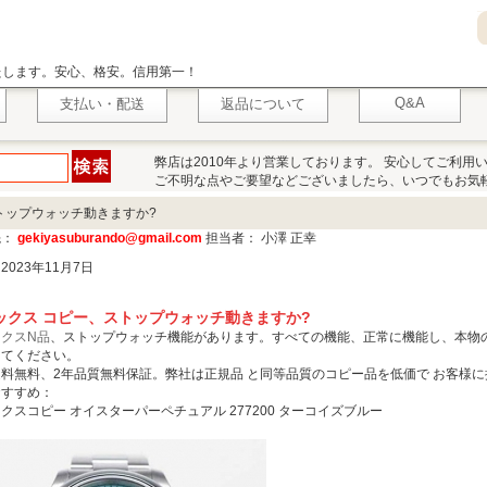
いたします。安心、格安。信用第一！
Q&A
支払い・配送
返品について
弊店は2010年より営業しております。 安心してご利用
ご不明な点やご要望などございましたら、いつでもお気
トップウォッチ動きますか?
先：
gekiyasuburando@gmail.com
担当者： 小澤 正幸
2023年11月7日
ックス コピー、ストップウォッチ動きますか?
クスN品
、ストップウォッチ機能があります。すべての機能、正常に機能し、本物
してください。
料無料、2年品質無料保証。弊社は正規品 と同等品質のコピー品を低価で お客様
おすすめ：
クスコピー オイスターパーペチュアル 277200 ターコイズブルー