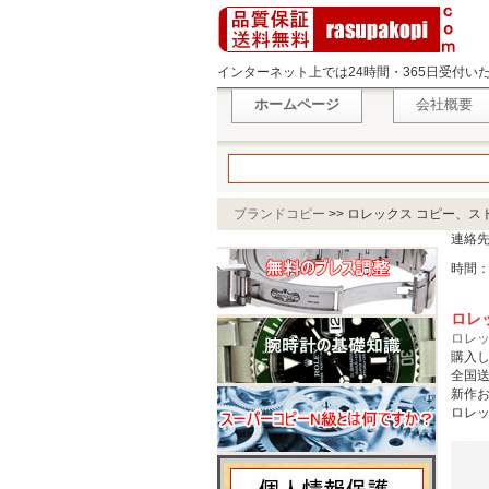
インターネット上では24時間・365日受付
ホームページ
会社概要
ブランドコピー
>>
ロレックス コピー、ス
連絡
時間：
ロレ
ロレッ
購入
全国送
新作
ロレッ