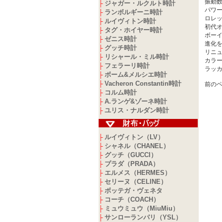
振動数 
ジャガー・ルクルト時計
├
パワー
ランボルギーニ時計
├
ロレッ
ルイヴィトン時計
├
初代
タグ・ホイヤー時計
├
ボーイ
ゼニス時計
├
進化
グッチ時計
├
リニ
リシャール・ミル時計
├
カラ
フェラーリ時計
├
ラッ
ボーム&メルシエ時計
├
Vacheron Constantin時計
├
前のペ
コルム時計
├
A.ランゲ&ゾーネ時計
├
ユリス・ナルダン時計
├
ルイヴィトン（LV）
├
シャネル（CHANEL）
├
グッチ（GUCCI）
├
プラダ（PRADA）
├
エルメス（HERMES）
├
セリーヌ（CELINE）
├
ボッテガ・ヴェネタ
├
コーチ（COACH）
├
ミュウミュウ（MiuMiu）
├
サンローランパリ（YSL）
├