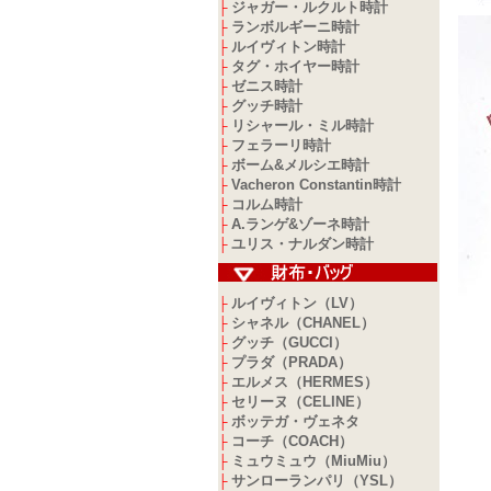
ジャガー・ルクルト時計
├
ランボルギーニ時計
├
ルイヴィトン時計
├
タグ・ホイヤー時計
├
ゼニス時計
├
グッチ時計
├
リシャール・ミル時計
├
フェラーリ時計
├
ボーム&メルシエ時計
├
Vacheron Constantin時計
├
コルム時計
├
A.ランゲ&ゾーネ時計
├
ユリス・ナルダン時計
├
ルイヴィトン（LV）
├
シャネル（CHANEL）
├
グッチ（GUCCI）
├
プラダ（PRADA）
├
エルメス（HERMES）
├
セリーヌ（CELINE）
├
ボッテガ・ヴェネタ
├
コーチ（COACH）
├
ミュウミュウ（MiuMiu）
├
サンローランパリ（YSL）
├