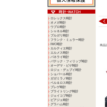
ロレックス時計
├
オメガ時計
├
ウブロ時計
├
シャネル時計
├
ブルガリ時計
├
フランク・ミュラー時計
├
IWC時計
├
商品
カルティエ時計
├
エルメス時計
├
パネライ時計
├
パテック・フィリップ時計
├
オーデマ・ピゲ時計
├
ロジェ・デュブイ時計
├
ショパール時計
├
ガガミラノ時計
├
ベル＆ロス時計
├
ブレゲ時計
├
ブライトリング時計
├
ジェイコブ時計
├
ピアジェ時計
├
グラハム時計
├