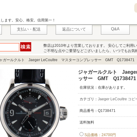
いたします。安心、格安。信用第一！
Q&A
支払い・配送
返品について
弊店は2010年より営業しております。 安心してご利用
ご不明な点やご要望などございましたら、いつでもお気
ャガールクルト Jaeger LeCoultre マスターコンプレッサー GMT Q1738471
ジャガールクルト Jaeger
ッサー GMT Q1738471
在庫状況：在庫があります。
カテゴリ：
Jaeger LeCoultre コピ
商品番号：Q1738471
送料無料
S品価格：24700円