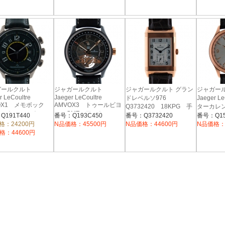
ガールクルト
ジャガールクルト
ジャガールクルト グラン
ジャガー
r LeCoultre
Jaeger LeCoultre
ドレベルソ976
Jaeger L
OX1 メモボック
AMVOX3 トゥールビヨ
Q3732420 18KPG 手
ターカレ
アストンマーチン
ン GMT アストンマー
巻き シルバー
Q15525
Q191T440
番号：Q193C450
番号：Q3732420
番号：Q15
1T440 グリーン
チン Q193C450
ルド
格：24200円
N品価格：45500円
N品価格：44600円
N品価格：
格：44600円