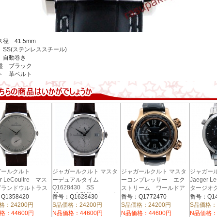
径 41.5mm
 SS(ステンレススチール)
 自動巻き
盤 ブラック
ト 革ベルト
ガールクルト
ジャガールクルト マスタ
ジャガールクルト マスタ
ジャガー
er LeCoultre マス
ーデュアルタイム
ーコンプレッサー エク
Jaeger L
Q1628430 SS
グランドウルトラス
ストリーム ワールドア
タージオ
40mm 自動巻 シルバ
Q1358420
ラーム Q1772470
Q14281
Q1358420
番号：Q1628430
番号：Q1772470
番号：Q14
ー
38mm
m 自動巻 シルバ
格：24200円
S品価格：24200円
S品価格：24200円
S品価格：
格：44600円
N品価格：44600円
N品価格：44600円
N品価格：