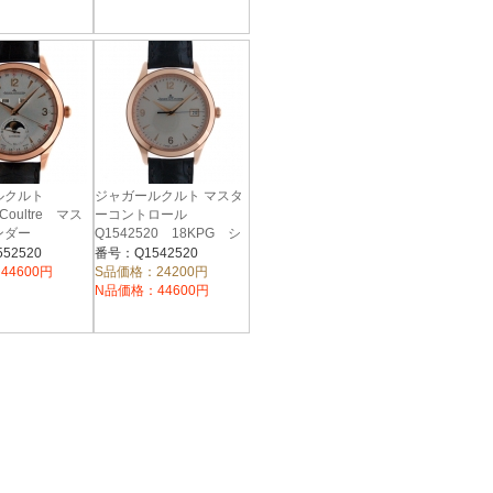
ルクルト
ジャガールクルト マスタ
eCoultre マス
ーコントロール
ンダー
Q1542520 18KPG シ
20 ピンクゴー
ルバー 39mm 自動巻
52520
番号：Q1542520
44600円
S品価格：24200円
N品価格：44600円