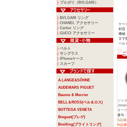
ブルガリ（BVLGARI）
├
BVLGARI リング
├
CHANEL アクセサリー
├
ケース
Cartier リング
├
材質
GUCCI アクセサリー
├
機械
文字
ベル
ベルト
├
サングラス
├
iPhoneケース
├
スカーフ
├
A.LANGE&SÖHNE
AUDEMARS PIGUET
Baume & Mercier
ジャ
BELL＆ROSS(ベル＆ロス)
Jaeg
BOTTEGA VENETA
ター
リム 
番号：
Breguet(ブレゲ)
40m
S品価
Breitling(ブライトリング)
ー
N品価