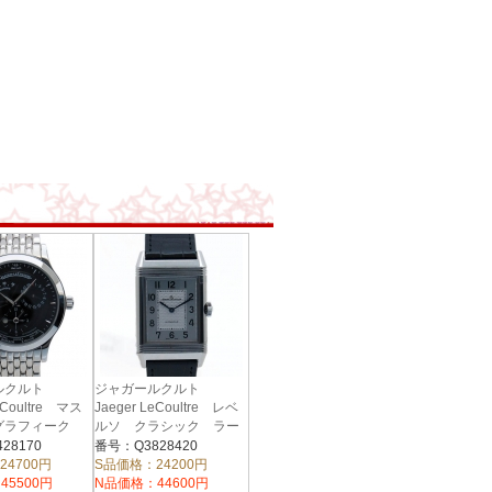
ルクルト
ジャガールクルト
eCoultre マス
Jaeger LeCoultre レベ
グラフィーク
ルソ クラシック ラー
70 ブラック
ジ Q3828420
28170
番号：Q3828420
24700円
S品価格：24200円
45500円
N品価格：44600円