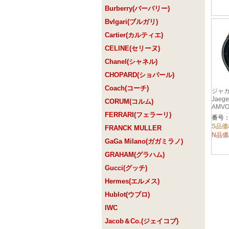
Burberry(バーバリー)
Bvlgari(ブルガリ)
Cartier(カルティエ)
CELINE(セリーヌ)
Chanel(シャネル)
CHOPARD(ショパール)
Coach(コーチ)
ジャ
Jaege
CORUM(コルム)
AMV
FERRARI(フェラーリ)
ス 
番号：
Q19
S品価
FRANCK MULLER
N品価
GaGa Milano(ガガミラノ)
GRAHAM(グラハム)
Gucci(グッチ)
Hermes(エルメス)
Hublot(ウブロ)
IWC
Jacob＆Co.(ジェイコブ)