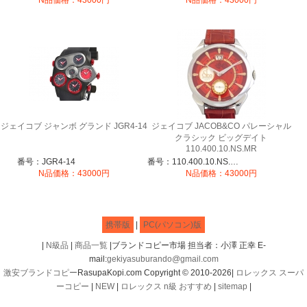
N品価格：43000円
N品価格：43000円
ジェイコブ ジャンボ グランド JGR4-14
ジェイコブ JACOB&CO パレーシャル
クラシック ビッグデイト
110.400.10.NS.MR
番号：JGR4-14
番号：110.400.10.NS.MR
N品価格：43000円
N品価格：43000円
携帯版
|
PC(パソコン)版
|
N級品
|
商品一覧
|ブランドコピー市場 担当者：小澤 正幸 E-
mail:
gekiyasuburando@gmail.com
激安ブランドコピー
RasupaKopi.com Copyright © 2010-2026|
ロレックス スーパ
ーコピー
|
NEW
|
ロレックス n級 おすすめ
|
sitemap
|