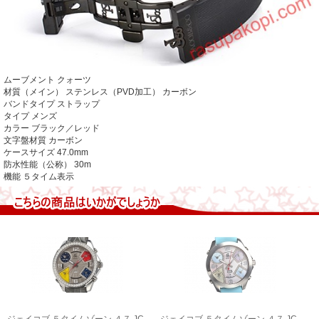
ムーブメント
クォーツ
材質（メイン）
ステンレス（PVD加工） カーボン
バンドタイプ
ストラップ
タイプ
メンズ
カラー
ブラック／レッド
文字盤材質
カーボン
ケースサイズ
47.0mm
防水性能（公称）
30m
機能
５タイム表示