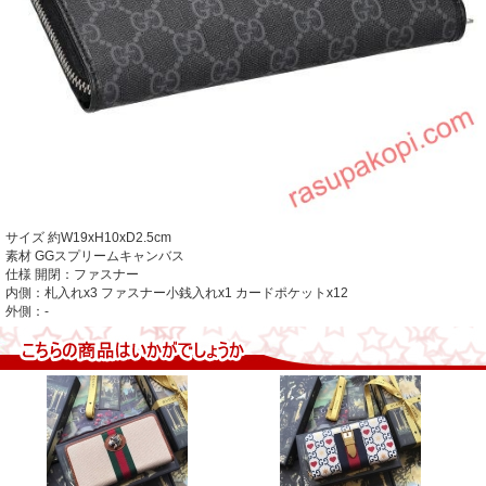
サイズ
約W19xH10xD2.5cm
素材 GGスプリームキャンバス
仕様 開閉：ファスナー
内側：札入れx3 ファスナー小銭入れx1 カードポケットx12
外側：-