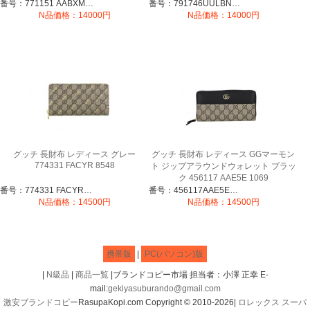
番号：771151 AABXM 1000
番号：791746UULBN1244
N品価格：14000円
N品価格：14000円
グッチ 長財布 レディース グレー
グッチ 長財布 レディース GGマーモン
774331 FACYR 8548
ト ジップアラウンドウォレット ブラッ
ク 456117 AAE5E 1069
番号：774331 FACYR 8548
番号：456117AAE5E1069
N品価格：14500円
N品価格：14500円
携帯版
|
PC(パソコン)版
|
N級品
|
商品一覧
|ブランドコピー市場 担当者：小澤 正幸 E-
mail:
gekiyasuburando@gmail.com
激安ブランドコピー
RasupaKopi.com Copyright © 2010-2026|
ロレックス スーパ