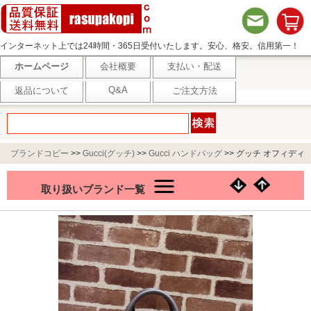
インターネット上では24時間・365日受付いたします。安心、格安。信用第一！
ホームページ
会社概要
支払い・配送
Q&A
返品について
ご注文方法
ブランドコピー
>>
Gucci(グッチ)
>>
Gucci ハンドバッグ
>>
グッチ オフィディ
ア スーパーミニバッグ ‎781490 96IWG 8745 ベージュ/ブラウン ミニボストンバ
取り扱いブランド一覧
ッグ レディース