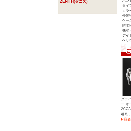
バン
ZENITH(ゼニス)
タイ
カラ
外装
ケー
防水
機能
デイ
ヘリ
グラハ
ー オ
2CCA
N品価