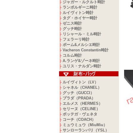
ジャガー・ルクルト時計
├
ランボルギーニ時計
├
ルイヴィトン時計
├
タグ・ホイヤー時計
├
ゼニス時計
├
グッチ時計
├
リシャール・ミル時計
├
フェラーリ時計
├
ボーム&メルシエ時計
├
Vacheron Constantin時計
├
コルム時計
├
A.ランゲ&ゾーネ時計
├
ユリス・ナルダン時計
├
ルイヴィトン（LV）
├
シャネル（CHANEL）
├
グッチ（GUCCI）
├
プラダ（PRADA）
├
エルメス（HERMES）
├
セリーヌ（CELINE）
├
ボッテガ・ヴェネタ
├
コーチ（COACH）
├
ミュウミュウ（MiuMiu）
├
サンローランパリ（YSL）
├