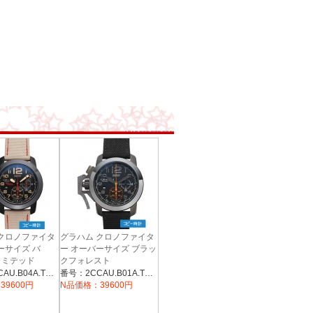
 クロノファイタ
グラハム クロノファイタ
ーサイズ バ
ー オーバーサイズ ブラッ
 リミテッド
クフォレスト
B04A.T17N】
【2CCAU.B01A.T12N】
番号：2CCAU.B04A.T17N
番号：2CCAU.B01A.T12N
39600円
N品価格：39600円