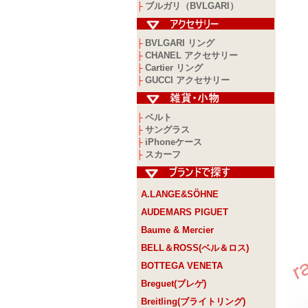
ブルガリ（BVLGARI）
├
BVLGARI リング
├
CHANEL アクセサリー
├
Cartier リング
├
GUCCI アクセサリー
├
ベルト
├
サングラス
├
iPhoneケース
├
スカーフ
├
A.LANGE&SÖHNE
AUDEMARS PIGUET
Baume & Mercier
BELL＆ROSS(ベル＆ロス)
BOTTEGA VENETA
Breguet(ブレゲ)
Breitling(ブライトリング)