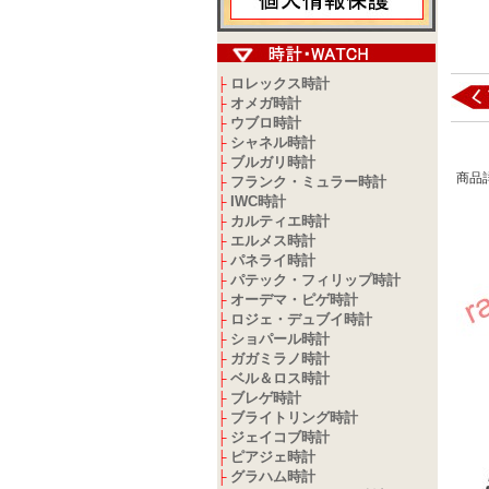
ロレックス時計
├
オメガ時計
├
ウブロ時計
├
シャネル時計
├
ブルガリ時計
├
商品
フランク・ミュラー時計
├
IWC時計
├
カルティエ時計
├
エルメス時計
├
パネライ時計
├
パテック・フィリップ時計
├
オーデマ・ピゲ時計
├
ロジェ・デュブイ時計
├
ショパール時計
├
ガガミラノ時計
├
ベル＆ロス時計
├
ブレゲ時計
├
ブライトリング時計
├
ジェイコブ時計
├
ピアジェ時計
├
グラハム時計
├