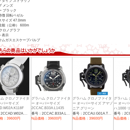
ドタイプ
ストラップ
プ
メンズ
ー
ブラック
特徴
回転ベゼル
スサイズ
47.0mm
性能（公称）
600m
クロノグラフ
ト表示
ウムガスエスケープバルブ
ム クロノファイタ
グラハム クロノファイタ
グラハム クロノファイタ
グラハム
ーバーサイズ
ー オーバーサイズ
ー オーバーサイズ アマゾ
ー オーバ
D.W02A.K118F
2CCAC.B33A.L1435
ニア.グリーン
ハ.1000
【2CCAU.G01A.T15N】
【2CCAU.
番号：2CCAD.W02A.K118F
番号：2CCAC.B33A.L1435
番号：2CCAU.G01A.T15N
格：39600円
N品価格：39600円
N品価格：39600円
N品価格：