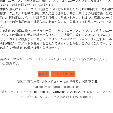
倣ETAムーブメントを大量に応用しており、しかもムーブメントの素質はすべて悪
くなく、精度の面で俗っぽい表現がある。
中国で最初にスーパーコピー時計という呼称が登場したのは1980年代末、改革開放
以来、珠江デルタ地域では軽工業が急速に発展し、時計工業はこの地域で徐々に成
熟し、同時期にスイスの時計産業を模倣して形成された。これまで、広州のスーパ
ーコピー時計市場は毎日世界各地の業者が集まり、貿易はほぼ世界をカバーしてき
た。
この時計の特徴は筐体の作り方が一流で、重点はムーブメントで、この時計のムー
ブメントは機能的に元の時計と出入りがなく、機能的に縮むことはありません。し
かし、コストの観点から、同じムーブメントの未研磨バージョン、または低レベル
の同機能ムーブメントを使用することができます。しかし、このようにしても、こ
のような模倣時計の価格は安くなりません。
前のページ:
セリーヌのトリオンフ ショルダーバッグは、上品で洗練されたデザイ
ンが魅力です。
携帯版
|
PC(パソコン)版
|
N級品
|
商品一覧
|ブランドコピー市場 担当者：小澤 正幸 E-
mail:
gekiyasuburando@gmail.com
激安ブランドコピー
RasupaKopi.com Copyright © 2010-2026|
ロレックス スーパ
ーコピー
|
NEW
|
ロレックス n級 おすすめ
|
sitemap
|