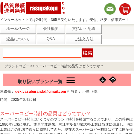
インターネット上では24時間・365日受付いたします。安心、格安。信用第一！
ホームページ
会社概要
支払い・配送
Q&A
返品について
ご注文方法
ブランドコピー
>>
スーパーコピー時計の品質はどうですか？
取り扱いブランド一覧
連絡先：
gekiyasuburando@gmail.com
担当者： 小澤 正幸
時間：2025年6月25日
スーパーコピー時計の品質はどうですか？
スーパーコピー時計はいくつかのブランド時計を模倣することであり、この呼称は
1980年代末に現れ、改革開放以来、珠江デルタ地域の軽工業は急速に発展し、時計
工業はこの地域で徐々に成熟してきた。現在のスーパーコピー時計はすでに国産模