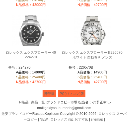
S品価格：25700円
S品価格：25400円
N品価格：43000円
N品価格：42700円
ロレックス エクスプローラー 40
ロレックス エクスプローラー II 226570
224270
ホワイト 自動巻き メンズ
番号：224270
番号：226570B
A品価格：14900円
A品価格：14900円
S品価格：25400円
S品価格：25400円
N品価格：42700円
N品価格：42700円
携帯版
|
PC(パソコン)版
|
N級品
|
商品一覧
|ブランドコピー市場 担当者：小澤 正幸 E-
mail:
gekiyasuburando@gmail.com
激安ブランドコピー
RasupaKopi.com Copyright © 2010-2026|
ロレックス スーパ
ーコピー
|
NEW
|
ロレックス n級 おすすめ
|
sitemap
|