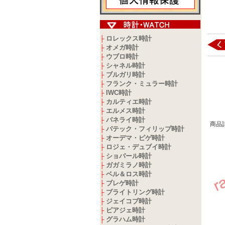
ロレックス時計
├
オメガ時計
├
ウブロ時計
├
シャネル時計
├
ブルガリ時計
├
フランク・ミュラー時計
├
IWC時計
├
カルティエ時計
├
エルメス時計
├
パネライ時計
├
商品
パテック・フィリップ時計
├
オーデマ・ピゲ時計
├
ロジェ・デュブイ時計
├
ショパール時計
├
ガガミラノ時計
├
ベル＆ロス時計
├
ブレゲ時計
├
ブライトリング時計
├
ジェイコブ時計
├
ピアジェ時計
├
グラハム時計
├