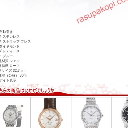
自動巻き
名
ステンレス
ス ストラップ
ブレス
ダイヤモンド
プ
レディース
ー
ブルー
盤材質
シェル
盤特徴
ローマ
スサイズ
32.7mm
性能（公称）
30m
デイト表示