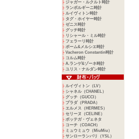
ジャガー・ルクルト時計
├
ランボルギーニ時計
├
ルイヴィトン時計
├
タグ・ホイヤー時計
├
ゼニス時計
├
グッチ時計
├
リシャール・ミル時計
├
フェラーリ時計
├
ボーム&メルシエ時計
├
Vacheron Constantin時計
├
コルム時計
├
A.ランゲ&ゾーネ時計
├
ユリス・ナルダン時計
├
ルイヴィトン（LV）
├
シャネル（CHANEL）
├
グッチ（GUCCI）
├
プラダ（PRADA）
├
エルメス（HERMES）
├
セリーヌ（CELINE）
├
ボッテガ・ヴェネタ
├
コーチ（COACH）
├
ミュウミュウ（MiuMiu）
├
サンローランパリ（YSL）
├