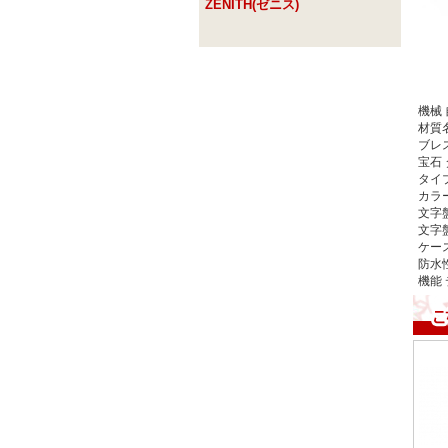
ZENITH(ゼニス)
機械
材質
ブレ
宝石
タイ
カラ
文字
文字
ケー
防水
機能