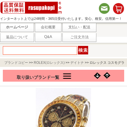
インターネット上では24時間・365日受付いたします。安心、格安。信用第一！
ホームページ
会社概要
支払い・配送
Q&A
返品について
ご注文方法
ブランドコピー
>>
ROLEX(ロレックス)
>>
デイトナ
>>
ロレックス コスモグラ
フ デイトナ Ref.116598 SACO YG金無垢 ダイヤ＆オレンジサファイヤ レザー
取り扱いブランド一覧
レオパード(レパード)