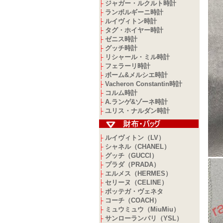
ジャガー・ルクルト時計
├
ランボルギーニ時計
├
ルイヴィトン時計
├
タグ・ホイヤー時計
├
ゼニス時計
├
グッチ時計
├
リシャール・ミル時計
├
フェラーリ時計
├
ボーム&メルシエ時計
├
Vacheron Constantin時計
├
コルム時計
├
A.ランゲ&ゾーネ時計
├
ユリス・ナルダン時計
├
ルイヴィトン（LV）
├
シャネル（CHANEL）
├
グッチ（GUCCI）
├
プラダ（PRADA）
├
エルメス（HERMES）
├
セリーヌ（CELINE）
├
ボッテガ・ヴェネタ
├
コーチ（COACH）
├
ミュウミュウ（MiuMiu）
├
サンローランパリ（YSL）
├