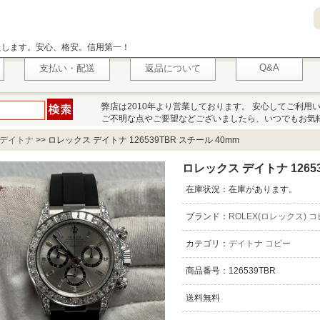
いたします。安心、格安。信用第一！
Q&A
支払い・配送
返品について
弊店は2010年より営業しております。 安心してご利用
ご不明な点やご要望などございましたら、いつでもお気
デイトナ
>>
ロレックス デイトナ 126539TBR スチール 40mm
ロレックス デイトナ 12653
在庫状況：在庫があります。
ブランド：
ROLEX(ロレックス) 
カテゴリ：
デイトナ コピー
商品番号：126539TBR
送料無料