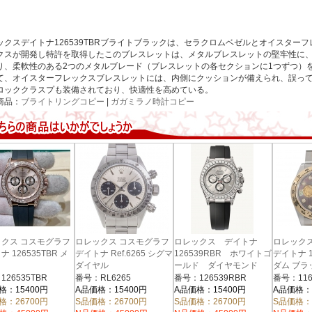
ックスデイトナ126539TBRブライトブラックは、セラクロムベゼルとオイスター
クスが開発し特許を取得したこのブレスレットは、メタルブレスレットの堅牢性に
り、柔軟性のある2つのメタルブレード（ブレスレットの各セクションに1つずつ）
て、オイスターフレックスブレスレットには、内側にクッションが備えられ、誤っ
ロッククラスプも装備されており、快適性を高めている。
商品：
ブライトリングコピー
|
ガガミラノ時計コピー
クス コスモグラフ
ロレックス コスモグラフ
ロレックス デイトナ
ロレック
 126535TBR メ
デイトナ Ref.6265 シグマ
126539RBR ホワイトゴ
デイトナ 1
ダイヤル
ールド ダイヤモンド
ダム ブラ
ブライトブラック
ールドクリ
26535TBR
番号：RL6265
番号：126539RBR
番号：116
イヤ メン
格：15400円
A品価格：15400円
A品価格：15400円
A品価格：
格：26700円
S品価格：26700円
S品価格：26700円
S品価格：