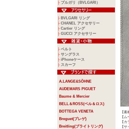
ブルガリ（BVLGARI）
├
BVLGARI リング
├
CHANEL アクセサリー
├
Cartier リング
├
GUCCI アクセサリー
├
ベルト
├
サングラス
├
iPhoneケース
├
スカーフ
├
A.LANGE&SÖHNE
AUDEMARS PIGUET
Baume & Mercier
BELL＆ROSS(ベル＆ロス)
BOTTEGA VENETA
【素
【ム
Breguet(ブレゲ)
【カ
Breitling(ブライトリング)
【サ