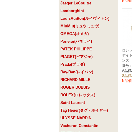
N品価
Jaeger LeCoultre
Lamborghini
LouisVuitton(ルイヴィトン)
MiuMiu(ミュウミュウ)
OMEGA(オメガ)
Panerai(パネライ)
PATEK PHILIPPE
ロレ
デイトナ
PIAGET(ピアジェ)
ンズ
Prada(プラダ)
番号：1
A品価
Ray-Ban(レイバン)
S品価
RICHARD MILLE
N品価
ROGER DUBUIS
ROLEX(ロレックス)
Saint Laurent
Tag Heuer(タグ・ホイヤー)
ULYSSE NARDIN
Vacheron Constantin