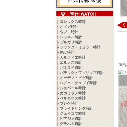
ロレックス時計
├
オメガ時計
├
ウブロ時計
├
シャネル時計
├
ブルガリ時計
├
フランク・ミュラー時計
├
IWC時計
├
カルティエ時計
├
エルメス時計
├
商品
パネライ時計
├
パテック・フィリップ時計
├
オーデマ・ピゲ時計
├
ロジェ・デュブイ時計
├
ショパール時計
├
ガガミラノ時計
├
ベル＆ロス時計
├
ブレゲ時計
├
ブライトリング時計
├
ジェイコブ時計
├
ピアジェ時計
├
グラハム時計
├