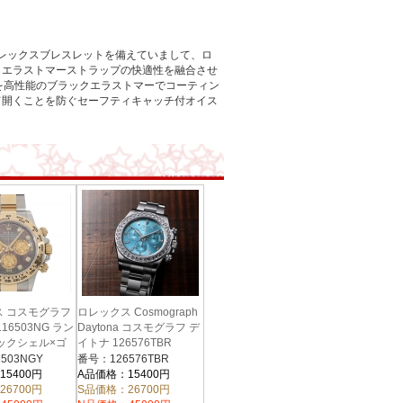
フレックスブレスレットを備えていまして、ロ
、エラストマーストラップの快適性を融合させ
を高性能のブラックエラストマーでコーティン
て開くことを防ぐセーフティキャッチ付オイス
ス コスモグラフ
ロレックス Cosmograph
16503NG ラン
Daytona コスモグラフ デ
ックシェル×ゴ
イトナ 126576TBR
スタル×8Pダ
503NGY
番号：126576TBR
ズ
15400円
A品価格：15400円
26700円
S品価格：26700円