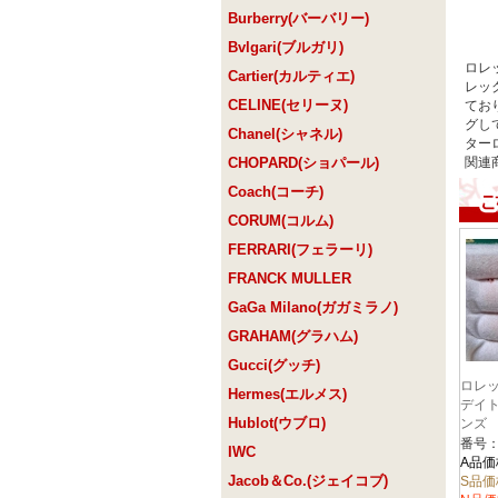
Burberry(バーバリー)
Bvlgari(ブルガリ)
ロレ
Cartier(カルティエ)
レッ
CELINE(セリーヌ)
てお
グし
Chanel(シャネル)
ター
CHOPARD(ショパール)
関連
Coach(コーチ)
CORUM(コルム)
FERRARI(フェラーリ)
FRANCK MULLER
GaGa Milano(ガガミラノ)
GRAHAM(グラハム)
Gucci(グッチ)
ロレッ
Hermes(エルメス)
デイトナ
Hublot(ウブロ)
ンズ
番号：1
IWC
A品価
Jacob＆Co.(ジェイコブ)
S品価