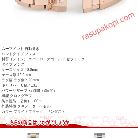
ムーブメント
自動巻き
バンドタイプ ブレス
材質（メイン） エバーローズゴールド セラミック
タイプ メンズ
ケースサイズ 40.0mm
ケース厚 12.2mm
ラグ幅 ラグ側：20mm
キャリバー Cal. 4131
パワーリザーブ 72時間（3日間）
機能 クロノグラフ
防水性能（公称） 100m
外装特徴 タキメーターベゼル
カラー
ブライトブラック／サンダスト