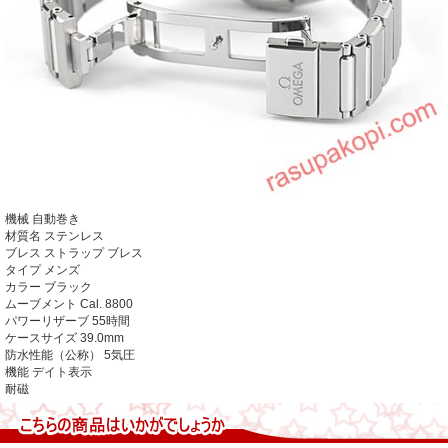
機械
自動巻き
材質名
ステンレス
ブレス ストラップ
ブレス
タイプ
メンズ
カラー
ブラック
ムーブメント
Cal. 8800
パワーリザーブ
55時間
ケースサイズ
39.0mm
防水性能（公称）
5気圧
機能
デイト表示
耐磁