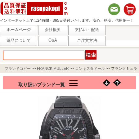
インターネット上では24時間・365日受付いたします。安心、格安。信用第一！
ホームページ
会社概要
支払い・配送
Q&A
返品について
ご注文方法
ブランドコピー
>>
FRANCK MULLER
>>
コンキスタドール
>>
フランクミュラ
ー コンキスタドール グランプリ 9900SCGP ブラック
取り扱いブランド一覧