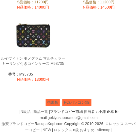
S品価格：11200円
S品価格：11200円
N品価格：14000円
N品価格：14500円
ルイヴィトン モノグラム マルチカラー
キーリング付きコインケース M93735
番号：M93735
N品価格：13000円
携帯版
|
PC(パソコン)版
|
N級品
|
商品一覧
|ブランドコピー市場 担当者：小澤 正幸 E-
mail:
gekiyasuburando@gmail.com
激安ブランドコピー
RasupaKopi.com Copyright © 2010-2026|
ロレックス スーパ
ーコピー
|
NEW
|
ロレックス n級 おすすめ
|
sitemap
|