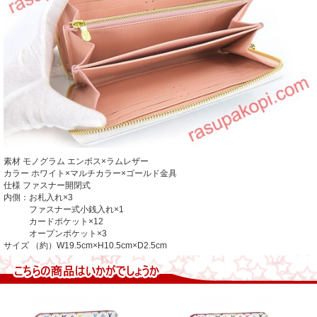
素材
モノグラム エンボス×ラムレザー
カラー
ホワイト×マルチカラー×ゴールド金具
仕様
ファスナー開閉式
内側：お札入れ×3
ファスナー式小銭入れ×1
カードポケット×12
オープンポケット×3
サイズ
（約）W19.5cm×H10.5cm×D2.5cm