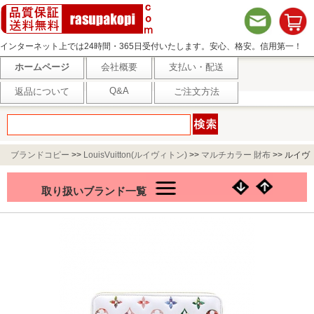
インターネット上では24時間・365日受付いたします。安心、格安。信用第一！
ホームページ
会社概要
支払い・配送
Q&A
返品について
ご注文方法
ブランドコピー
>>
LouisVuitton(ルイヴィトン)
>>
マルチカラー 財布
>>
ルイヴ
ィトン LVガーデン ジッピー ウォレット M81694 長財布
取り扱いブランド一覧