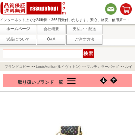
インターネット上では24時間・365日受付いたします。安心、格安。信用第一！
ホームページ
会社概要
支払い・配送
Q&A
返品について
ご注文方法
ブランドコピー
>>
LouisVuitton(ルイヴィトン)
>>
マルチカラーバッグ
>>
ルイ
ヴィトン モノグラム マルチM92639 ソローニュBKMMU
取り扱いブランド一覧