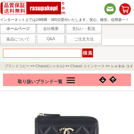
インターネット上では24時間・365日受付いたします。安心、格安。信用第一！
ホームページ
会社概要
支払い・配送
Q&A
返品について
ご注文方法
ブランドコピー
>>
Chanel(シャネル)
>>
Chanel コインケース
>>
シャネル コイ
ンケース カードケース フラグメントケース レディース ブラック CHANEL
取り扱いブランド一覧
AP4040 B16959 94305