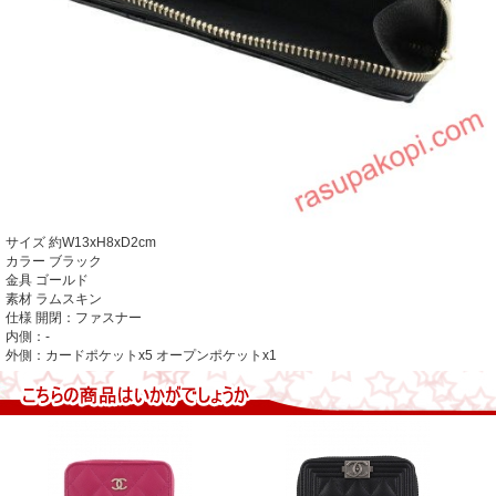
サイズ
約W13xH8xD2cm
カラー ブラック
金具 ゴールド
素材 ラムスキン
仕様 開閉：ファスナー
内側：-
外側：カードポケットx5 オープンポケットx1