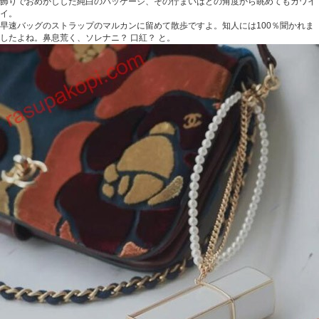
飾りでおめかしした純白のパッケージ、その佇まいはどの角度から眺めてもカワイ
イ。
早速バッグのストラップのマルカンに留めて散歩ですよ。知人には100％聞かれま
したよね。鼻息荒く、ソレナニ？ 口紅？ と。