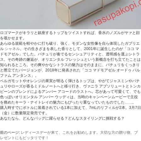
ロゴマークがキラリと鎮座するトップをツイストすれば、香水のノズルがヤァと顔
を覗かせます。
あらゆる規範を軽やかに打ち破り、強く、モダンな女性像を自ら体現したガブリエ
ル
シャネル
。その生きざまを表した香りとして、2001年に誕生したのが「ココ マ
ドモアゼル」でした。パチュリが奏でるセンシュアリティと、透明感を運ぶシトラ
ス。その奇跡の邂逅が、オリエンタル フレッシュという新概念を打ち立てたことは
知られるところ。その爽やかなシトラスの魅力はそのままに、パチュリをくっきり
と際立てたバージョンが、2018年に発表された「ココ マドモアゼル オードゥ パル
ファム アンタンス」。
ベルガモットやオレンジの果実が明るく弾けるトップは、やがてジャスミンやパチ
ュリやローズが香るミドルノートへと移り行き、ヴァニラ アブソリュートとトンカ
ビーンのブレンドによるアンバー アコードのラストへ。芯があって可愛くて、でも
色っぽいオリエンタル アンバー ウッディは、当時のキャンペーンムービーで主役
を務めたキーラ・ナイトレイの魅力にもぴったり重なっていたものでした……。
購入時すでにボトルに装着されている1本に加えて、7mLのリフィルが2本。3月7日
（金）に数量限定発売です。
あなたなら、どんなバッグに躍らせる？どんなスタイリングに挑戦する？
前のページ:
レディースデーが来て、これをお勧めします。大切な方の贈り物、プ
レゼントにもピッタリです！