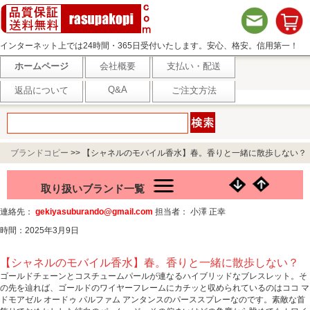
インターネット上では24時間・365日受付いたします。安心、格安。信用第一！
ホームページ
会社概要
支払い・配送
Q&A
返品について
ご注文方法
ブランドコピー
>>
【シャネルのモバイル香水】春。香りと一緒に散歩しない？
取り扱いブランド一覧
連絡先：
gekiyasuburando@gmail.com
担当者： 小澤 正幸
時間：2025年3月9日
【シャネルのモバイル香水】春。香りと一緒に散歩しない？
ゴールドチェーンとコスチュームパールが連なるハイブリッドなブレスレット。そ
の先を辿れば、ゴールドのワイヤーフレームにカチッと収められているのはココ マ
ドモアゼル オードゥ パルファム アンタンスのパーススプレーなのです。素敵な首