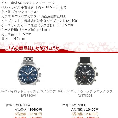
ベルト素材 SS ステンレススティール
ベルトサイズ 手首目安 【約 ～ 18.5cm】 まで
文字盤 ブラックダイアル
ガラス サファイアガラス （両面反射防止加工）
ムーブメント： 機械式自動巻きムーブメント (AUTO)
ケースサイズ ケース径縦（ラグ含む） ： 51.5 mm
ケース径横(リューズ無) ： 41 mm
ガラス径 ： 35.5 mm
厚さ ： 14.5 mm
IWC パイロットウォッチ クロノグラフ
IWC パイロットウォッチ クロノグラフ
IW378004
IW378001
番号：IW378004
番号：IW378001
A品価格：16400円
A品価格：16400円
S品価格：23700円
S品価格：23700円