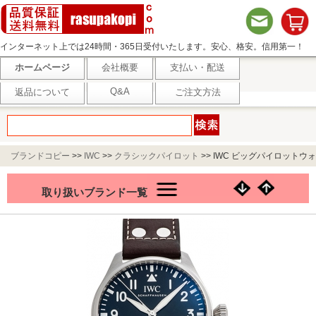
インターネット上では24時間・365日受付いたします。安心、格安。信用第一！
ホームページ
会社概要
支払い・配送
Q&A
返品について
ご注文方法
ブランドコピー
>>
IWC
>>
クラシックパイロット
>>
IWC ビッグパイロットウォ
ッチ 43 IW329301 ブラック
取り扱いブランド一覧