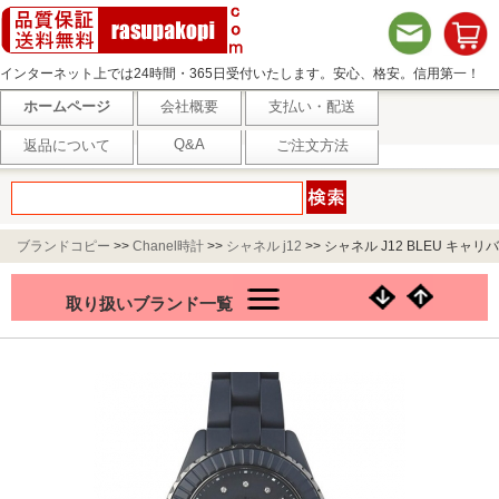
インターネット上では24時間・365日受付いたします。安心、格安。信用第一！
ホームページ
会社概要
支払い・配送
Q&A
返品について
ご注文方法
ブランドコピー
>>
Chanel時計
>>
シャネル j12
>>
シャネル J12 BLEU キャリバ
ー 12.2 33MM H9657
取り扱いブランド一覧