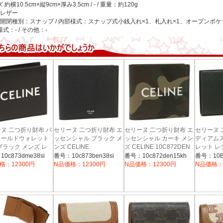
ズ
約横10.5cm×縦9cm×厚み3.5cm / - / 重量：約120g
レザー
開閉種別：スナップ / 内部様式：スナップ式小銭入れ×1、札入れ×1、オープンポケ
式：- / その他：-
ヌ 二つ折り財布 バ
セリーヌ 二つ折り財布 エ
セリーヌ 二つ折り財布 エ
セリーヌ 
ォールドウォレット
ッセンシャル ブラック メ
ッセンシャル カーキ メン
ディアム
ブラック メンズ レ
ンズ CELINE
ズ CELINE 10C872DEN
レット レ
10C873BEN 38SI
15KH
CELINE 
ス CELINE
0c873dme38si
番号：10c873ben38si
番号：10c872den15kh
番号：10B
73DME 38SI 2021
格：12300円
N品価格：12300円
N品価格：12300円
N品価格：
新作