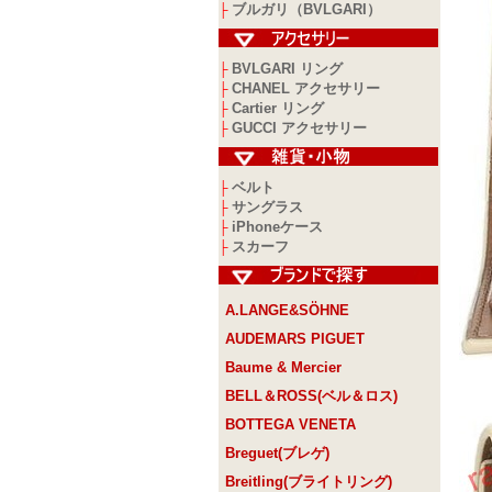
ブルガリ（BVLGARI）
├
BVLGARI リング
├
CHANEL アクセサリー
├
Cartier リング
├
GUCCI アクセサリー
├
ベルト
├
サングラス
├
iPhoneケース
├
スカーフ
├
A.LANGE&SÖHNE
AUDEMARS PIGUET
Baume & Mercier
BELL＆ROSS(ベル＆ロス)
BOTTEGA VENETA
Breguet(ブレゲ)
Breitling(ブライトリング)