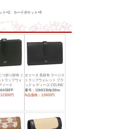
ット×2、カードポケット×5
二つ折り財布 ミ
セリーヌ 長財布 ラージス
ストラップウォ
トラップウォレット ブラ
ディース
ック レディース CELINE
10B643BFP
10B633BFP 38NO
643BFP
番号：10b633bfp38no
12300円
N品価格：12800円