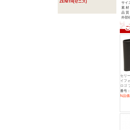
ZENITH(ゼニス)
サイ
素 材
品 質
外部様
セリー
イフ
ロゴ 
ディー
番号：1
10C8
N品価
秋冬