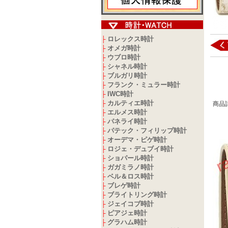
ロレックス時計
├
オメガ時計
├
ウブロ時計
├
シャネル時計
├
ブルガリ時計
├
フランク・ミュラー時計
├
IWC時計
├
カルティエ時計
├
商品
エルメス時計
├
パネライ時計
├
パテック・フィリップ時計
├
オーデマ・ピゲ時計
├
ロジェ・デュブイ時計
├
ショパール時計
├
ガガミラノ時計
├
ベル＆ロス時計
├
ブレゲ時計
├
ブライトリング時計
├
ジェイコブ時計
├
ピアジェ時計
├
グラハム時計
├