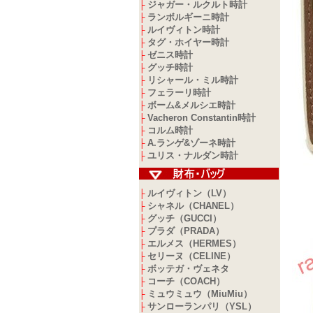
ジャガー・ルクルト時計
├
ランボルギーニ時計
├
ルイヴィトン時計
├
タグ・ホイヤー時計
├
ゼニス時計
├
グッチ時計
├
リシャール・ミル時計
├
フェラーリ時計
├
ボーム&メルシエ時計
├
Vacheron Constantin時計
├
コルム時計
├
A.ランゲ&ゾーネ時計
├
ユリス・ナルダン時計
├
ルイヴィトン（LV）
├
シャネル（CHANEL）
├
グッチ（GUCCI）
├
プラダ（PRADA）
├
エルメス（HERMES）
├
セリーヌ（CELINE）
├
ボッテガ・ヴェネタ
├
コーチ（COACH）
├
ミュウミュウ（MiuMiu）
├
サンローランパリ（YSL）
├