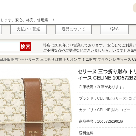
いたします。安心、格安。信用第一！
Q&A
支払い・配送
返品について
弊店は2010年より営業しております。 安心してご利用
ご不明な点やご要望などございましたら、いつでもお気
ELINE 財布
>>
セリーヌ 三つ折り財布 トリオンフ ミニ財布 ブラウン レディース CELINE
セリーヌ 三つ折り財布 ト
ィース CELINE 10D572BZ
在庫状況：在庫があります。
ブランド：
CELINE(セリーヌ) コ
カテゴリ：
CELINE 財布 コピー
商品番号：10d572bz901ta
送料無料