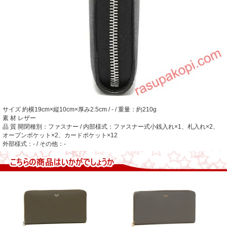
サイズ
約横19cm×縦10cm×厚み2.5cm / - / 重量：約210g
素 材
レザー
品 質
開閉種別：ファスナー / 内部様式：ファスナー式小銭入れ×1、札入れ×2、
オープンポケット×2、カードポケット×12
外部様式：- / その他：-