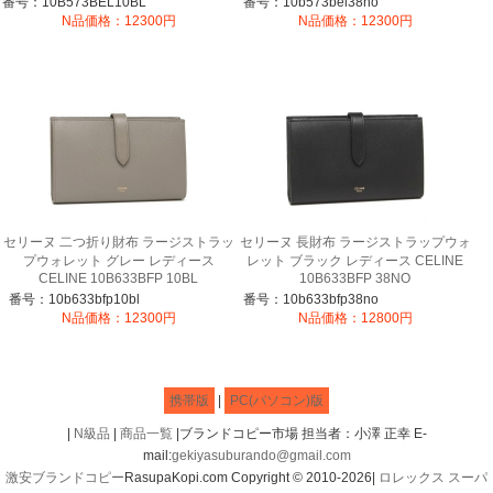
番号：10B573BEL10BL
番号：10b573bel38no
N品価格：12300円
N品価格：12300円
セリーヌ 二つ折り財布 ラージストラッ
セリーヌ 長財布 ラージストラップウォ
プウォレット グレー レディース
レット ブラック レディース CELINE
CELINE 10B633BFP 10BL
10B633BFP 38NO
番号：10b633bfp10bl
番号：10b633bfp38no
N品価格：12300円
N品価格：12800円
携帯版
|
PC(パソコン)版
|
N級品
|
商品一覧
|ブランドコピー市場 担当者：小澤 正幸 E-
mail:
gekiyasuburando@gmail.com
激安ブランドコピー
RasupaKopi.com Copyright © 2010-2026|
ロレックス スーパ